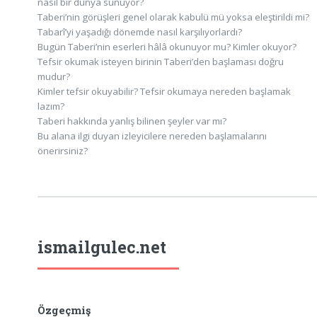
nasıl bir dünya sunuyor?
Taberi’nin görüşleri genel olarak kabulü mü yoksa eleştirildi mi?
Tabarî’yi yaşadığı dönemde nasıl karşılıyorlardı?
Bugün Taberi’nin eserleri hâlâ okunuyor mu? Kimler okuyor?
Tefsir okumak isteyen birinin Taberi’den başlaması doğru
mudur?
Kimler tefsir okuyabilir? Tefsir okumaya nereden başlamak
lazım?
Taberi hakkında yanlış bilinen şeyler var mı?
Bu alana ilgi duyan izleyicilere nereden başlamalarını
önerirsiniz?
ismailgulec.net
Özgeçmiş