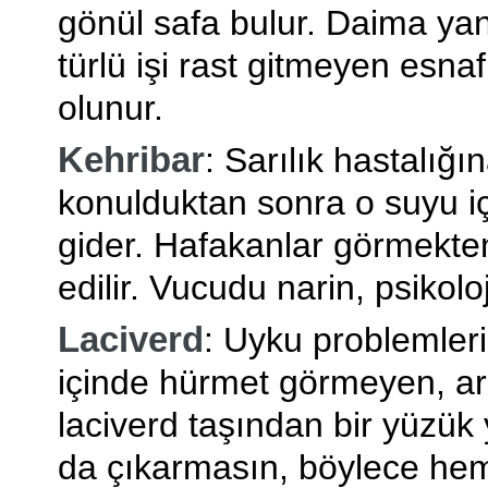
gönül safa bulur. Daima yan
türlü işi rast gitmeyen esnaf
olunur.
Kehribar
: Sarılık hastalığı
konulduktan sonra o suyu iç
gider. Hafakanlar görmekten
edilir. Vucudu narin, psikoloj
Laciverd
: Uyku problemleri 
içinde hürmet görmeyen, a
laciverd taşından bir yüzük
da çıkarmasın, böylece he