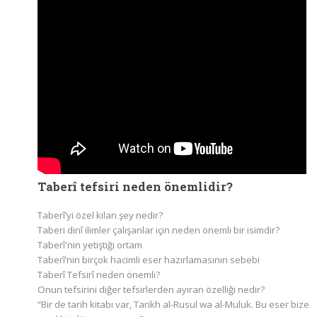
Taberî tefsiri neden önemlidir?
Taberî’yi özel kılan şey nedir?
Taberi dinî ilimler çalışanlar için neden önemli bir isimdir?
Taberî'nin yetiştiği ortam
Taberî’nin birçok hacimli eser hazırlamasının sebebi
Taberî Tefsirî neden önemli?
Onun tefsirini diğer tefsirlerden ayıran özelliği nedir?
“Bir de tarih kitabı var, Tarikh al-Rusul wa al-Muluk. Bu eser bize