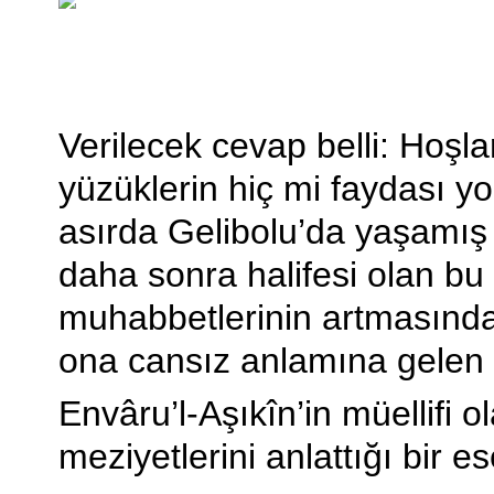
Verilecek cevap belli: Hoşl
yüzüklerin hiç mi faydası y
asırda Gelibolu’da yaşamış
daha sonra halifesi olan b
muhabbetlerinin artmasınd
ona cansız anlamına gelen B
Envâru’l-Aşıkîn’in müellifi o
meziyetlerini anlattığı bir 