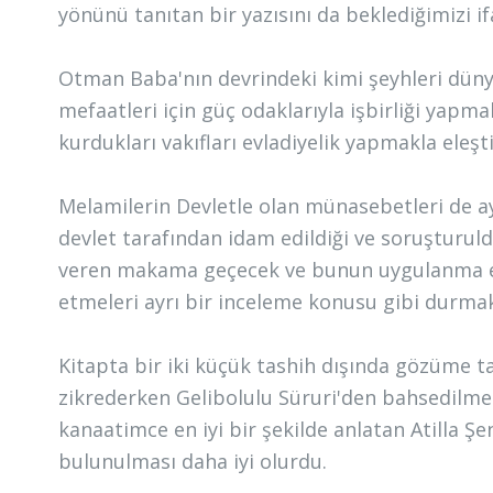
yönünü tanıtan bir yazısını da beklediğimizi i
Otman Baba'nın devrindeki kimi şeyhleri düny
mefaatleri için güç odaklarıyla işbirliği yapm
kurdukları vakıfları evladiyelik yapmakla eleş
Melamilerin Devletle olan münasebetleri de a
devlet tarafından idam edildiği ve soruşturuld
veren makama geçecek ve bunun uygulanma em
etmeleri ayrı bir inceleme konusu gibi durmak
Kitapta bir iki küçük tashih dışında gözüme ta
zikrederken Gelibolulu Süruri'den bahsedilme
kanaatimce en iyi bir şekilde anlatan Atilla Ş
bulunulması daha iyi olurdu.