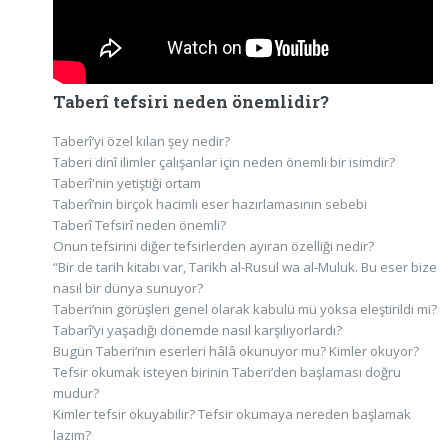
Taberî tefsiri neden önemlidir?
Taberî’yi özel kılan şey nedir?
Taberi dinî ilimler çalışanlar için neden önemli bir isimdir?
Taberî'nin yetiştiği ortam
Taberî’nin birçok hacimli eser hazırlamasının sebebi
Taberî Tefsirî neden önemli?
Onun tefsirini diğer tefsirlerden ayıran özelliği nedir?
“Bir de tarih kitabı var, Tarikh al-Rusul wa al-Muluk. Bu eser bize
nasıl bir dünya sunuyor?
Taberi’nin görüşleri genel olarak kabulü mü yoksa eleştirildi mi?
Tabarî’yi yaşadığı dönemde nasıl karşılıyorlardı?
Bugün Taberi’nin eserleri hâlâ okunuyor mu? Kimler okuyor?
Tefsir okumak isteyen birinin Taberi’den başlaması doğru
mudur?
Kimler tefsir okuyabilir? Tefsir okumaya nereden başlamak
lazım?