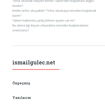
Tefsir okumak isteyen birinin Taberi’den başlaması doğru
mudur?
Kimler tefsir okuyabilir? Tefsir okumaya nereden başlamak
lazım?
Taberi hakkında yanlış bilinen şeyler var mı?
Bu alana ilgi duyan izleyicilere nereden başlamalarını
önerirsiniz?
ismailgulec.net
Özgeçmiş
Yazılarım