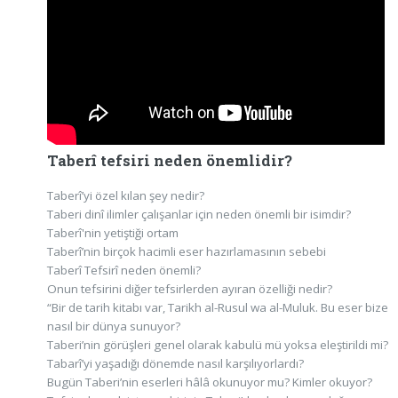
Taberî tefsiri neden önemlidir?
Taberî’yi özel kılan şey nedir?
Taberi dinî ilimler çalışanlar için neden önemli bir isimdir?
Taberî'nin yetiştiği ortam
Taberî’nin birçok hacimli eser hazırlamasının sebebi
Taberî Tefsirî neden önemli?
Onun tefsirini diğer tefsirlerden ayıran özelliği nedir?
“Bir de tarih kitabı var, Tarikh al-Rusul wa al-Muluk. Bu eser bize
nasıl bir dünya sunuyor?
Taberi’nin görüşleri genel olarak kabulü mü yoksa eleştirildi mi?
Tabarî’yi yaşadığı dönemde nasıl karşılıyorlardı?
Bugün Taberi’nin eserleri hâlâ okunuyor mu? Kimler okuyor?