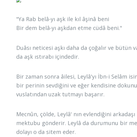
"Ya Rab belâ-yı aşk ile kıl âşinâ beni
Bir dem belâ-yı aşkdan etme cüdâ beni."
Duâsı neticesi aşkı daha da çoğalır ve bütün v
da aşk ıstırabı içindedir.
Bir zaman sonra âilesi, Leylâ'yı İbn-i Selâm isim
bir perinin sevdiğini ve eğer kendisine dokunu
vuslatından uzak tutmayı başarır.
Mecnûn, çölde, Leylâ' nın evlendiğini arkadaşı 
mektubu gönderir. Leylâ da durumunu bir mek
dolayı o da sitem eder.