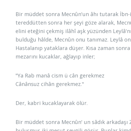
Bir müddet sonra Mecnûn'un âhı tutarak İbn-i 
tereddütten sonra her şeyi göze alarak, Mec
elini eteğini çekmiş ilâhî aşk yüzünden Leylâ'
bulduğu hâlde, Mecnûn onu tanımaz. Leylâ onu
Hastalanıp yataklara düşer. Kısa zaman sonra 
mezarını kucaklar, ağlayıp inler;
"Ya Rab manâ cism ü cân gerekmez
Cânânsuz cihân gerekmez."
Der, kabri kucaklayarak ölür.
Bir müddet sonra Mecnûn' un sâdık arkadaşı Z
buluşmuş iki mesut sevgili görür. Bunlar kimdi