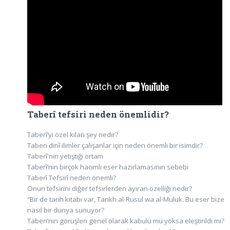
Taberî tefsiri neden önemlidir?
Taberî’yi özel kılan şey nedir?
Taberi dinî ilimler çalışanlar için neden önemli bir isimdir?
Taberî'nin yetiştiği ortam
Taberî’nin birçok hacimli eser hazırlamasının sebebi
Taberî Tefsirî neden önemli?
Onun tefsirini diğer tefsirlerden ayıran özelliği nedir?
“Bir de tarih kitabı var, Tarikh al-Rusul wa al-Muluk. Bu eser bize
nasıl bir dünya sunuyor?
Taberi’nin görüşleri genel olarak kabulü mü yoksa eleştirildi mi?