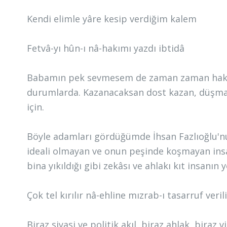
Kendi elimle yâre kesip verdiğim kalem
Fetvâ-yı hûn-ı nâ-hakımı yazdı ibtidâ
Babamın pek sevmesem de zaman zaman haklı ç
durumlarda. Kazanacaksan dost kazan, düşman
için.
Böyle adamları gördüğümde İhsan Fazlıoğlu'nu
ideali olmayan ve onun peşinde koşmayan insa
bina yıkıldığı gibi zekâsı ve ahlakı kıt insanın
Çok tel kırılır nâ-ehline mızrab-ı tasarruf veril
Biraz siyasi ve politik akıl, biraz ahlak, biraz 