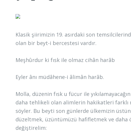
Klasik şiirimizin 19. asırdaki son temsilcilerin
olan bir beyt-i bercestesi vardır.
Meşhûrdur ki fısk ile olmaz cihân harâb
Eyler ânı müdâhene-i âlimân harâb.
Molla, düzenin fısk u fücur ile yıkılamayacağı
daha tehlikeli olan alimlerin hakikatleri fark
söyler. Bu beyti son günlerde ülkemizin üstün
düzeltmek, üzüntümüzü hafifletmek ve daha ö
değiştirelim: