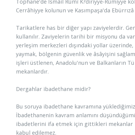
Tophane'de İsmâil Rûmî K?diriyye-Rûmiyye ko
Cerrâhiyye kolunun ve Kasımpaşa'da Ebürrızâ B
Tarikatlere has bir diğer yapı zaviyelerdir. Ge
kullanılır. Zaviyelerin tarihi bir misyonu da va
yerleşim merkezleri dışındaki yollar üzerinde, 
yaymak, bölgenin güvenlik ve âsâyişini sağlam
işleri üstlenen, Anadolu'nun ve Balkanların T
mekanlardır.
Dergahlar ibadethane midir?
Bu soruya ibadethane kavramına yüklediğimiz a
İbadethanenin kavram anlamını düşündüğümüz
ibadetlerini ifa etmek için gittikleri mekanla
kabul edilemez.