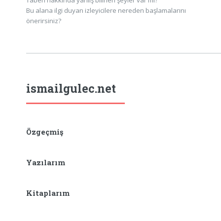
Taberi hakkında yanlış bilinen şeyler var mı?
Bu alana ilgi duyan izleyicilere nereden başlamalarını
önerirsiniz?
ismailgulec.net
Özgeçmiş
Yazılarım
Kitaplarım