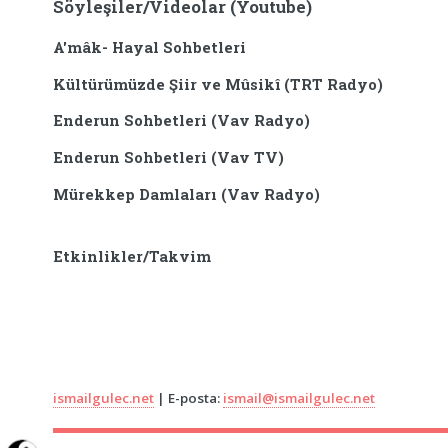
Söyleşiler/Videolar (Youtube)
A'mâk- Hayal Sohbetleri
Kültürümüzde Şiir ve Mûsikî (TRT Radyo)
Enderun Sohbetleri (Vav Radyo)
Enderun Sohbetleri (Vav TV)
Mürekkep Damlaları (Vav Radyo)
Etkinlikler/Takvim
ismailgulec.net
| E-posta:
ismail@ismailgulec.net