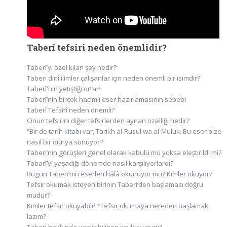
Taberî tefsiri neden önemlidir?
Taberî’yi özel kılan şey nedir?
Taberi dinî ilimler çalışanlar için neden önemli bir isimdir?
Taberî'nin yetiştiği ortam
Taberî’nin birçok hacimli eser hazırlamasının sebebi
Taberî Tefsirî neden önemli?
Onun tefsirini diğer tefsirlerden ayıran özelliği nedir?
“Bir de tarih kitabı var, Tarikh al-Rusul wa al-Muluk. Bu eser bize
nasıl bir dünya sunuyor?
Taberi’nin görüşleri genel olarak kabulü mü yoksa eleştirildi mi?
Tabarî’yi yaşadığı dönemde nasıl karşılıyorlardı?
Bugün Taberi’nin eserleri hâlâ okunuyor mu? Kimler okuyor?
Tefsir okumak isteyen birinin Taberi’den başlaması doğru
mudur?
Kimler tefsir okuyabilir? Tefsir okumaya nereden başlamak
lazım?