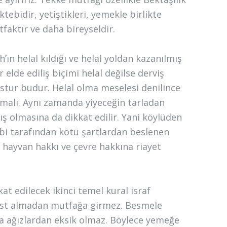
tebidir, yetiştikleri, yemekle birlikte
tfaktır ve daha bireyseldir.
h’ın helal kıldığı ve helal yoldan kazanılmış
 elde ediliş biçimi helal değilse derviş
tur budur. Helal olma meselesi denilince
amalı. Aynı zamanda yiyeceğin tarladan
mış olmasına da dikkat edilir. Yani köylüden
i tarafından kötü şartlardan beslenen
, hayvan hakkı ve çevre hakkına riayet
at edilecek ikinci temel kural israf
dest almadan mutfağa girmez. Besmele
a ağızlardan eksik olmaz. Böylece yemeğe