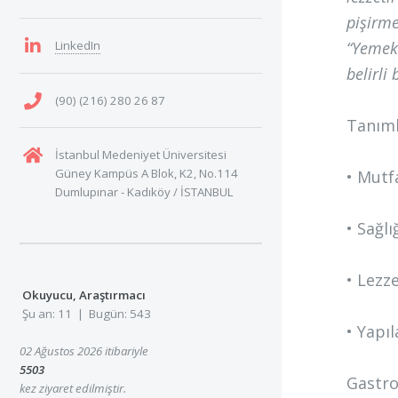
pişirme
LinkedIn
“Yemek 
belirli
(90) (216) 280 26 87
Tanıml
İstanbul Medeniyet Üniversitesi
Güney Kampüs A Blok, K2, No.114
• Mutf
Dumlupınar - Kadıköy / İSTANBUL
• Sağl
• Lezze
Okuyucu, Araştırmacı
Şu an: 11 | Bugün: 543
• Yapı
02 Ağustos 2026 itibariyle
5503
Gastro
kez ziyaret edilmiştir.