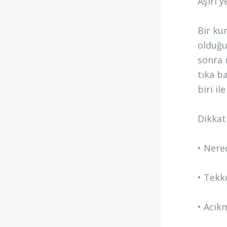
Aşırı 
Bir ku
olduğu
sonra 
tıka b
biri i
Dikkat
• Nere
• Tekk
• Acık