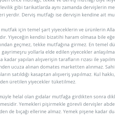
levilik gibi tarikatlarda aynı zamanda dervişlerin mek
eri yerdir. Derviş mutfağı ise dervişin kendine ait mu
 mutfak için temel şart yiyeceklerin ve ürünlerin Alla
dır. Yiyeceğin kendisi bizatihi haram olmasa bile eğer
ından geçmez, tekke mutfağına girmez. En temel düs
 gayrimeşru yollarla elde edilen yiyecekler anlaşılm
 kadar yapılan alışverişin tarafların rızası ile yapıl
nden ucuza alınan domates marketten alınmaz. Sahib
ların satıldığı kasaptan alışveriş yapılmaz. Kul hakkı
den üretilen yiyecekler tüketilmez.
nüyle helal olan gıdalar mutfağa girdikten sonra dikk
mesidir. Yemekleri pişirmekle görevli dervişler ab
en de bıçağı ellerine almaz. Yemek pişene kadar du