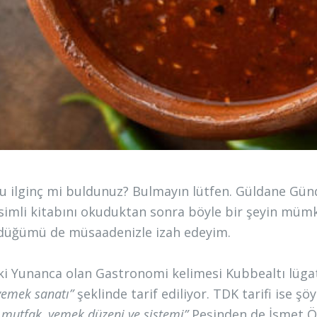
 ilginç mi buldunuz? Bulmayın lütfen. Güldane Günd
isimli kitabını okuduktan sonra böyle bir şeyin mü
üğümü de müsaadenizle izah edeyim.
ski Yunanca olan Gastronomi kelimesi Kubbealtı lüg
yemek sanatı”
şeklinde tarif ediliyor. TDK tarifi ise şöy
i mutfak, yemek düzeni ve sistemi”
Peşinden de İsmet Öze