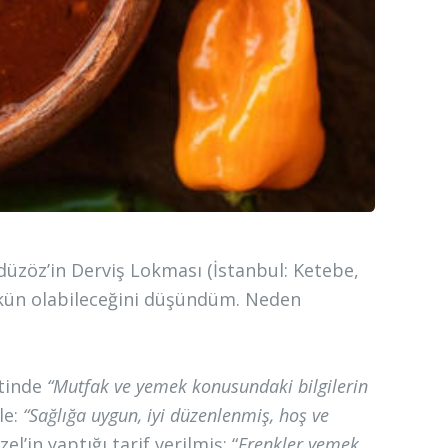
üzöz’in Derviş Lokması (İstanbul: Ketebe,
mkün olabileceğini düşündüm. Neden
atinde
“Mutfak ve yemek konusundaki bilgilerin
le:
“Sağlığa uygun, iyi düzenlenmiş, hoş ve
l’in yaptığı tarif verilmiş: “
Frenkler yemek