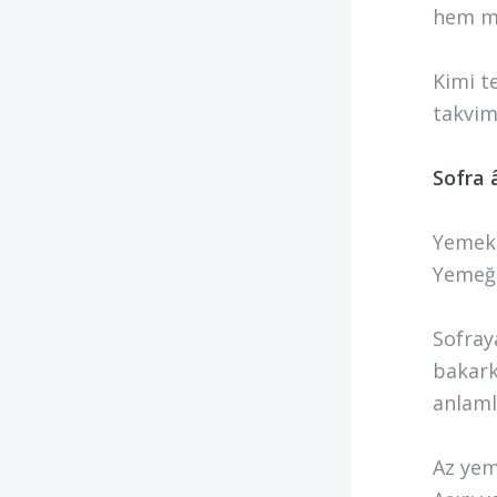
hem ma
Kimi t
takvim 
Sofra 
Yemekt
Yemeği
Sofraya
bakark
anlaml
Az yem