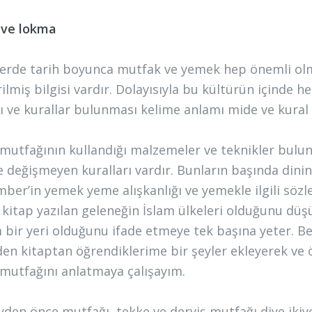
 ve lokma
erde tarih boyunca mutfak ve yemek hep önemli olm
irilmiş bilgisi vardır. Dolayısıyla bu kültürün içinde
rı ve kurallar bulunması kelime anlamı mide ve kura
mutfağının kullandığı malzemeler ve teknikler bulu
te değişmeyen kuralları vardır. Bunların başında dinin
ber’in yemek yeme alışkanlığı ve yemekle ilgili sözle
 kitap yazılan geleneğin İslam ülkeleri olduğunu 
bir yeri olduğunu ifade etmeye tek başına yeter. Ben,
en kitaptan öğrendiklerime bir şeyler ekleyerek ve 
 mutfağını anlatmaya çalışayım.
yden önce mutfağı, tekke ve derviş mutfağı diye ikiye 