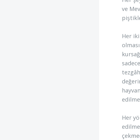
ve Mev
piştikl
Her iki
olması
kursağ
sadece
tezgâha
değeri
hayvan
edilme
Her yö
edilme
çekmed