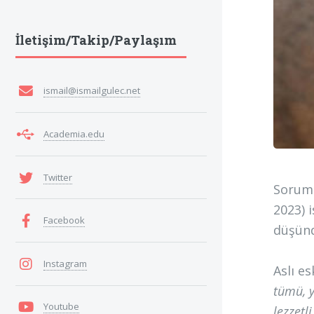
İletişim/Takip/Paylaşım
ismail@ismailgulec.net
Academia.edu
Twitter
Sorumu
2023) 
Facebook
düşünd
Instagram
Aslı e
tümü, 
Youtube
lezzetl