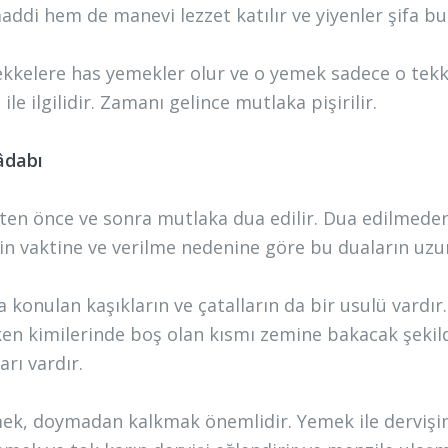
ddi hem de manevi lezzet katılır ve yiyenler şifa bu
ekkelere has yemekler olur ve o yemek sadece o tekke
ile ilgilidir. Zamanı gelince mutlaka pişirilir.
âdabı
en önce ve sonra mutlaka dua edilir. Dua edilmeden y
n vaktine ve verilme nedenine göre bu duaların uzun
 konulan kaşıkların ve çatalların da bir usulü vardır.
en kimilerinde boş olan kısmı zemine bakacak şekilde
arı vardır.
ek, doymadan kalkmak önemlidir. Yemek ile dervişin h