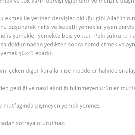
yemek ve tok karın dervişi eğlendirir ve menzile ulaşm
ru ekmek ile yetinen dervişler olduğu gibi Allah’ın n
nu düşünerek nefis ve lezzetli yemekler yiyen derviş
nefis yemekler yemekte beis yoktur. Peki şükrünü na
asa doldurmadan yedikten sonra hamd etmek ve aynı
le yemek şükrü edadır.
imi çeken diğer kuralları ise maddeler halinde sırala
den geldiği ve nasıl alındığı bilinmeyen ürünler mutf
e mutfağında pişmeyen yemek yenmez.
madan sofraya oturulmaz.