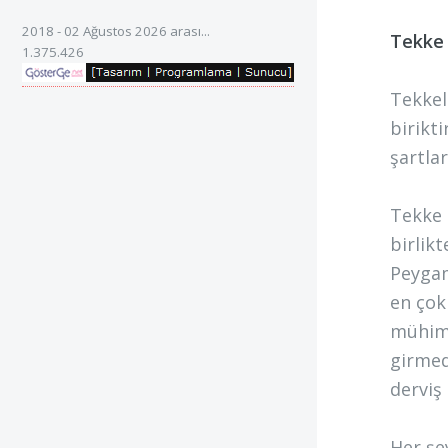
2018 - 02 Ağustos 2026 arası...
Tekke
1.375.426
Tekkel
birikt
şartla
Tekke 
birlik
Peygam
en çok
mühim 
girmed
derviş
Her şe