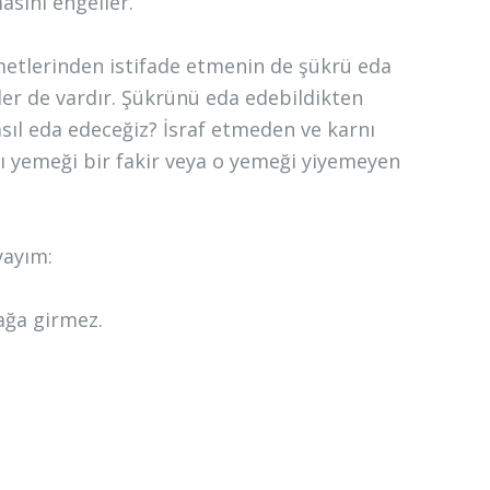
asını engeller.
imetlerinden istifade etmenin de şükrü eda
ler de vardır. Şükrünü eda edebildikten
sıl eda edeceğiz? İsraf etmeden ve karnı
 yemeği bir fakir veya o yemeği yiyemeyen
yayım:
ağa girmez.