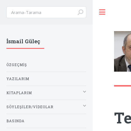
Toggle
İsmail Güleç
ÖZGEÇMIŞ
YAZILARIM
KITAPLARIM
SÖYLEŞILER/VIDEOLAR
Te
BASINDA