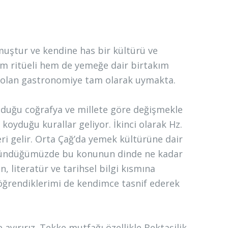
uştur ve kendine has bir kültürü ve
 hem ritüeli hem de yemeğe dair birtakım
l olan gastronomiye tam olarak uymakta.
nduğu coğrafya ve millete göre değişmekle
 koyduğu kurallar geliyor. İkinci olarak Hz.
ri gelir. Orta Çağ’da yemek kültürüne dair
düşündüğümüzde bu konunun dinde ne kadar
 literatür ve tarihsel bilgi kısmına
öğrendiklerimi de kendimce tasnif ederek
ayırırız. Tekke mutfağı özellikle Bektaşilik