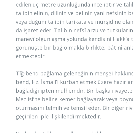
edilen üç metre uzunluğunda ince iptir ve tali
talibin elinin, dilinin ve belinin yani nefsin
veya düğüm talibin tarikata ve mürşidine olan 
da işaret eder. Talibin nefsî arzu ve tutkular
manevî olgunlaşma yolunda kendisini Hakk’a te
görünüşte bir bağ olmakla birlikte, bâtınî anl
etmektedir.
Tîğ-bend bağlama geleneğinin menşei hakkında f
bend, Hz. İsmail’i kurban etmek üzere hazırlanan
bağladığı ipten mülhemdir. Bir başka rivayete 
Meclisi’ne beline kemer bağlayarak veya boy
oturmasını telmih ve temsil eder. Bir diğer ri
geçirilen iple ilişkilendirmektedir.