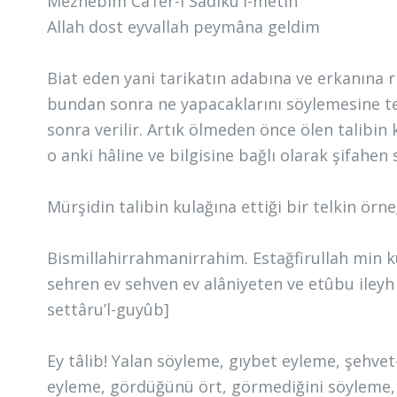
Mezhebim Ca’fer-i Sâdıku'l-metîn
Allah dost eyvallah peymâna geldim
Biat eden yani tarikatın adabına ve erkanına 
bundan sonra ne yapacaklarını söylemesine te
sonra verilir. Artık ölmeden önce ölen talibin
o anki hâline ve bilgisine bağlı olarak şifahen 
Mürşidin talibin kulağına ettiği bir telkin ör
Bismillahirrahmanirrahim. Estağfirullah min 
sehren ev sehven ev alâniyeten ve etûbu ileyh 
settâru’l-guyûb]
Ey tâlib! Yalan söyleme, gıybet eyleme, şehve
eyleme, gördüğünü ört, görmediğini söyleme, e