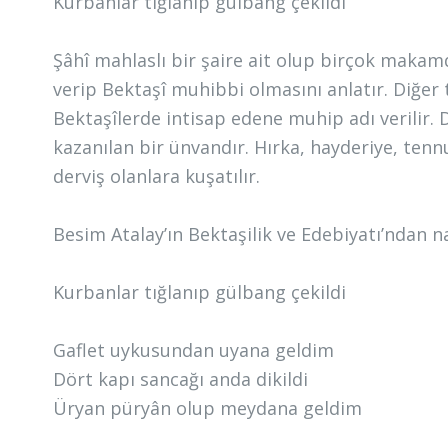
Kurbanlar tığlanıp gülbang çekildi
Şâhî mahlaslı bir şaire ait olup birçok makam
verip Bektaşî muhibbi olmasını anlatır. Diğer t
Bektaşîlerde intisap edene muhip adı verilir.
kazanılan bir ünvandır. Hırka, hayderiye, tenn
derviş olanlara kuşatılır.
Besim Atalay’ın Bektaşilik ve Edebiyatı’ndan 
Kurbanlar tığlanıp gülbang çekildi
Gaflet uykusundan uyana geldim
Dört kapı sancağı anda dikildi
Üryan püryân olup meydana geldim