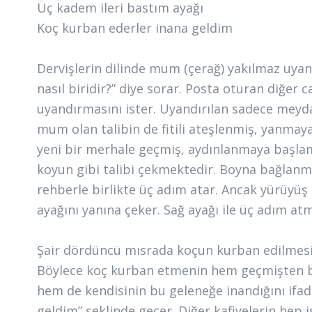
Üç kadem ileri bastım ayağı
Koç kurban ederler inana geldim
Dervişlerin dilinde mum (çerağ) yakılmaz uyand
nasıl biridir?” diye sorar. Posta oturan diğer
uyandırmasını ister. Uyandırılan sadece meyd
mum olan talibin de fitili ateşlenmiş, yanmay
yeni bir merhale geçmiş, aydınlanmaya başlam
koyun gibi talibi çekmektedir. Boyna bağlanma
rehberle birlikte üç adım atar. Ancak yürüyüş a
ayağını yanına çeker. Sağ ayağı ile üç adım atm
Şair dördüncü mısrada koçun kurban edilmesine 
Böylece koç kurban etmenin hem geçmişten be
hem de kendisinin bu geleneğe inandığını ifad
geldim” şeklinde geçer. Diğer kafiyelerin hep i