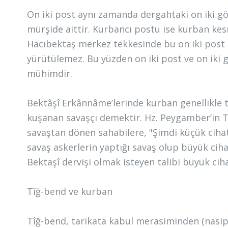
On iki post aynı zamanda dergahtaki on iki g
mürşide aittir. Kurbancı postu ise kurban kes
Hacıbektaş merkez tekkesinde bu on iki post 
yürütülemez. Bu yüzden on iki post ve on iki g
mühimdir.
Bektâşî Erkânnâme’lerinde kurban genellikle tî
kuşanan savaşçı demektir. Hz. Peygamber’in T
savaştan dönen sahabilere, "Şimdi küçük ciha
savaş askerlerin yaptığı savaş olup büyük ciha
Bektaşî dervişi olmak isteyen talibi büyük cih
Tîğ-bend ve kurban
Tîğ-bend, tarikata kabul merasiminden (nasi