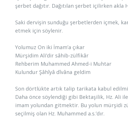
şerbet dağıtır. Dağıtılan şerbet içilirken akla 
Saki dervişin sunduğu şerbetlerden içmek, kan
etmek için söylenir.
Yolumuz On iki İmam’a çıkar
Mürşidim Ali’dir sâhib-zülfikâr
Rehberim Muhammed Ahmed-i Muhtar
Kulundur Şâhîyâ dîvâna geldim
Son dörtlükte artık talip tarikata kabul edilmi
Daha önce söylendiği gibi Bektaşilik, Hz. Ali i
imam yolundan gitmektir. Bu yolun mürşidi zülfi
seçilmiş olan Hz. Muhammed a.s.’dır.