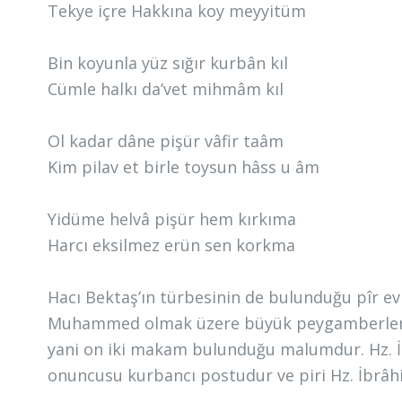
Tekye içre Hakkına koy meyyitüm
Bin koyunla yüz sığır kurbân kıl
Cümle halkı da’vet mihmâm kıl
Ol kadar dâne pişür vâfir taâm
Kim pilav et birle toysun hâss u âm
Yidüme helvâ pişür hem kırkıma
Harcı eksilmez erün sen korkma
Hacı Bektaş’ın türbesinin de bulunduğu pîr evi
Muhammed olmak üzere büyük peygamberler ve 
yani on iki makam bulunduğu malumdur. Hz. İb
onuncusu kurbancı postudur ve piri Hz. İbrâhi