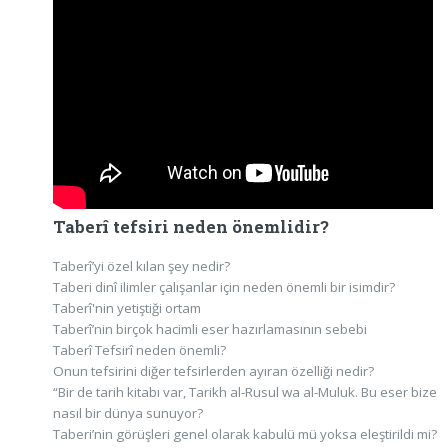
Taberî tefsiri neden önemlidir?
Taberî’yi özel kılan şey nedir?
Taberi dinî ilimler çalışanlar için neden önemli bir isimdir?
Taberî'nin yetiştiği ortam
Taberî’nin birçok hacimli eser hazırlamasının sebebi
Taberî Tefsirî neden önemli?
Onun tefsirini diğer tefsirlerden ayıran özelliği nedir?
“Bir de tarih kitabı var, Tarikh al-Rusul wa al-Muluk. Bu eser bize
nasıl bir dünya sunuyor?
Taberi’nin görüşleri genel olarak kabulü mü yoksa eleştirildi mi?