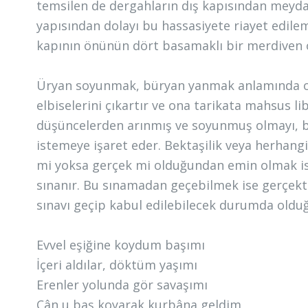
temsilen de dergahların dış kapısından meydana
yapısından dolayı bu hassasiyete riayet edil
kapının önünün dört basamaklı bir merdiven o
Üryan soyunmak, büryan yanmak anlamında ol
elbiselerini çıkartır ve ona tarikata mahsus li
düşüncelerden arınmış ve soyunmuş olmayı, b
istemeye işaret eder. Bektaşilik veya herhangi
mi yoksa gerçek mi olduğundan emin olmak ist
sınanır. Bu sınamadan geçebilmek ise gerçek
sınavı geçip kabul edilebilecek durumda oldu
Evvel eşiğine koydum başımı
İçeri aldılar, döktüm yaşımı
Erenler yolunda gör savaşımı
Cân u baş koyarak kurbâna geldim