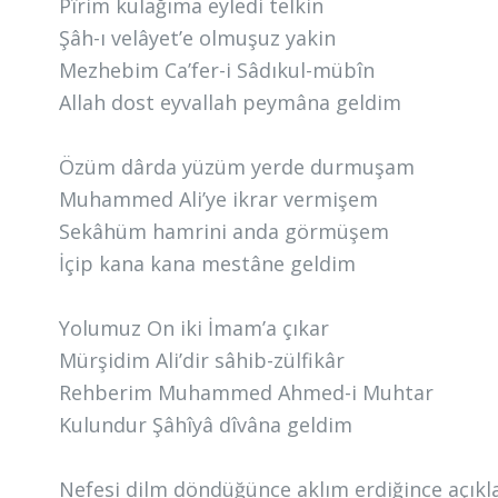
Pîrim kulağıma eyledi telkin
Şâh-ı velâyet’e olmuşuz yakin
Mezhebim Ca’fer-i Sâdıkul-mübîn
Allah dost eyvallah peymâna geldim
Özüm dârda yüzüm yerde durmuşam
Muhammed Ali’ye ikrar vermişem
Sekâhüm hamrini anda görmüşem
İçip kana kana mestâne geldim
Yolumuz On iki İmam’a çıkar
Mürşidim Ali’dir sâhib-zülfikâr
Rehberim Muhammed Ahmed-i Muhtar
Kulundur Şâhîyâ dîvâna geldim
Nefesi dilm döndüğünce aklım erdiğince açıkl