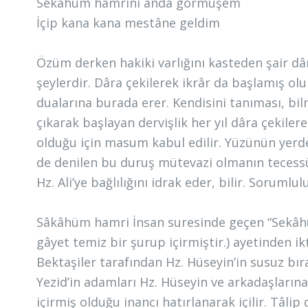
Sekâhüm hamrini anda görmüşem
İçip kana kana mestâne geldim
Özüm derken hakiki varlığını kasteden şair 
şeylerdir. Dâra çekilerek ikrâr da başlamış olu
dualarına burada erer. Kendisini tanıması, bi
çıkarak başlayan dervişlik her yıl dâra çekil
olduğu için masum kabul edilir. Yüzünün yerde 
de denilen bu duruş mütevazi olmanın tecess
Hz. Ali’ye bağlılığını idrak eder, bilir. Sorum
Sâkâhüm hamri İnsan suresinde geçen “Sekâh
gâyet temiz bir şurup içirmiştir.) ayetinden i
Bektaşiler tarafından Hz. Hüseyin’in susuz bıra
Yezid’in adamları Hz. Hüseyin ve arkadaşların
içirmiş olduğu inancı hatırlanarak içilir. Tâli