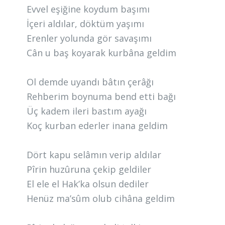
Evvel eşiğine koydum başımı
İçeri aldılar, döktüm yaşımı
Erenler yolunda gör savaşımı
Cân u baş koyarak kurbâna geldim
Ol demde uyandı bâtın çerâğı
Rehberim boynuma bend etti bağı
Üç kadem ileri bastım ayağı
Koç kurban ederler inana geldim
Dört kapu selâmın verip aldılar
Pîrin huzûruna çekip geldiler
El ele el Hak’ka olsun dediler
Henüz ma’sûm olub cihâna geldim