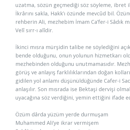
uzatma, sözün geçmediği söz söyleme, ibret il
İkrârını sakla, Hakk’ı özünde mevcûd bil. Öz
rehberin Ali, mezhebim İmam Ca’fer-i Sâdık me
Velî sırr-ı alîdir.
İkinci mısra mürşidin talibe ne söylediğini açıkl
bende olduğunu, onun yolunun hizmetkarı oldu
mezhebinden olduğunu unutmamasıdır. Mezhep b
görüş ve anlayış farklılıklarından doğan kollar
gidilen yol anlamı düşünüldüğünde Cafer-i Sad
anlaşılır. Son mısrada ise Bektaşi dervişi ol
uyacağına söz verdiğini, yemin ettiğini ifade 
Özüm dârda yüzüm yerde durmuşam
Muhammed Ali’ye ikrar vermişem