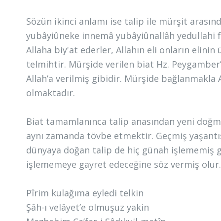
Sözün ikinci anlamı ise talip ile mürşit arasın
yubâyiûneke innemâ yubâyiûnallâh yedullahi f
Allaha biy'at ederler, Allahın eli onların elini
telmihtir. Mürşide verilen biat Hz. Peygamber’e
Allah’a verilmiş gibidir. Mürşide bağlanmakla A
olmaktadır.
Biat tamamlanınca talip anasından yeni doğm
aynı zamanda tövbe etmektir. Geçmiş yaşantısı
dünyaya doğan talip de hiç günah işlememiş g
işlememeye gayret edeceğine söz vermiş olur
Pîrim kulağıma eyledi telkin
Şâh-ı velâyet’e olmuşuz yakin