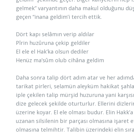
gelmek” varyantının daha makul olduğunu düşü
geçen “inana geldim’i tercih ettik.
Dört kapı selâmın verip aldılar
Pîrin huzûruna çekip geldiler
El ele el Hak’ka olsun dediler
Henüz ma’sûm olub cihâna geldim
Daha sonra talip dört adım atar ve her adımd
tarikat pirleri, selamün aleyküm hakikat şahl
iple çekilen talip mürşid huzuruna yani karşısın
dize gelecek şekilde oturturlur. Ellerini dizler
üzerine koyar. El ele olması budur. Elin Hakk
uzanan silsilenin bir parçası olmasına işaret
olmasına telmihtir. Talibin üzerindeki elin sır