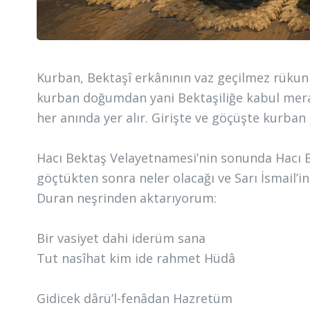
Kurban, Bektaşî erkânının vaz geçilmez rüku
kurban doğumdan yani Bektaşiliğe kabul mer
her anında yer alır. Girişte ve göçüşte kurban 
Hacı Bektaş Velayetnamesi’nin sonunda Hacı Be
göçtükten sonra neler olacağı ve Sarı İsmail’in
Duran neşrinden aktarıyorum:
Bir vasiyet dahi iderüm sana
Tut nasîhat kim ide rahmet Hüdâ
Gidicek dârü’l-fenâdan Hazretüm