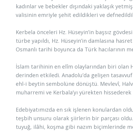
kadınlar ve bebekler dışındaki yaklaşık yetmiş
valisinin emriyle şehit edildikleri ve defnedildi
Kerbela önceleri Hz. Hüseyin’in başsız gövdes
türbe yapıldı, Hz. Hüseyin’in damlasına hasret
Osmanlı tarihi boyunca da Türk hacılarının menz
İslam tarihinin en elîm olaylarından biri olan
derinden etkiledi. Anadolu’da gelişen tasavvuf
ehl-i beytin sembolüne dönüştü. Mevlevî, Halvet
muharremi ve Kerbala’yı yürekten hissederek m
Edebiyatımızda en sık işlenen konulardan oldu
teşbih unsuru olarak şiirlerin bir parçası oldu
tuyuğ, ilâhi, koşma gibi nazım biçimlerinde m