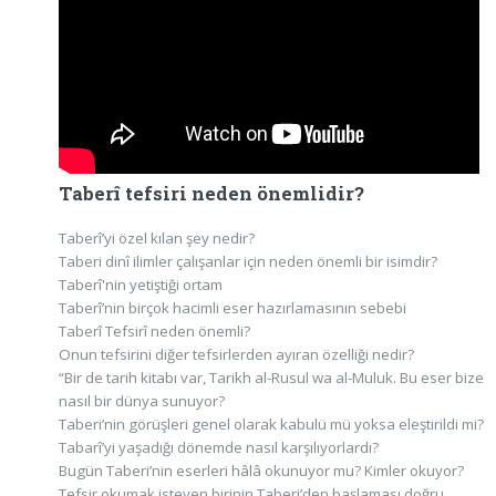
Taberî tefsiri neden önemlidir?
Taberî’yi özel kılan şey nedir?
Taberi dinî ilimler çalışanlar için neden önemli bir isimdir?
Taberî'nin yetiştiği ortam
Taberî’nin birçok hacimli eser hazırlamasının sebebi
Taberî Tefsirî neden önemli?
Onun tefsirini diğer tefsirlerden ayıran özelliği nedir?
“Bir de tarih kitabı var, Tarikh al-Rusul wa al-Muluk. Bu eser bize
nasıl bir dünya sunuyor?
Taberi’nin görüşleri genel olarak kabulü mü yoksa eleştirildi mi?
Tabarî’yi yaşadığı dönemde nasıl karşılıyorlardı?
Bugün Taberi’nin eserleri hâlâ okunuyor mu? Kimler okuyor?
Tefsir okumak isteyen birinin Taberi’den başlaması doğru