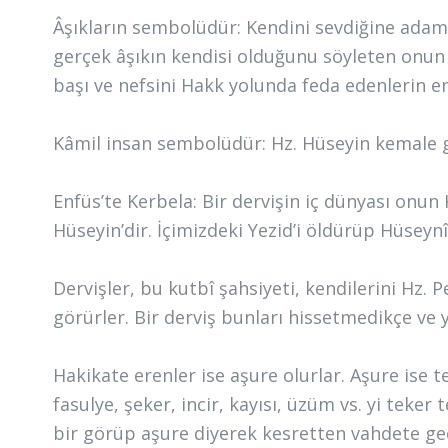
Âşıkların sembolüdür: Kendini sevdiğine adama
gerçek âşıkın kendisi olduğunu söyleten onun aşk
başı ve nefsini Hakk yolunda feda edenlerin en
Kâmil insan sembolüdür: Hz. Hüseyin kemale g
Enfüs’te Kerbela: Bir dervişin iç dünyası onun
Hüseyin’dir. İçimizdeki Yezid’i öldürüp Hüseyn
Dervişler, bu kutbî şahsiyeti, kendilerini Hz.
görürler. Bir derviş bunları hissetmedikçe v
Hakikate erenler ise aşure olurlar. Aşure ise
fasulye, şeker, incir, kayısı, üzüm vs. yi teke
bir görüp aşure diyerek kesretten vahdete g