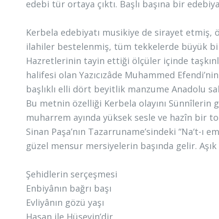
edebi tür ortaya çıktı. Başlı başına bir edebiya
Kerbela edebiyatı musikiye de sirayet etmiş,
ilahiler bestelenmiş, tüm tekkelerde büyük b
Hazretlerinin tayin ettiği ölçüler içinde taşkı
halifesi olan Yazıcızâde Muhammed Efendi’nin
başlıklı elli dört beyitlik manzume Anadolu s
Bu metnin özelliği Kerbela olayını Sünnîleri
muharrem ayında yüksek sesle ve hazîn bir ton
Sinan Paşa’nın Tazarruname’sindeki “Na‘t-ı em
güzel mensur mersiyelerin başında gelir. Aş
Şehidlerin serçeşmesi
Enbiyânın bağrı başı
Evliyânın gözü yaşı
Hasan ile Hüseyin’dir