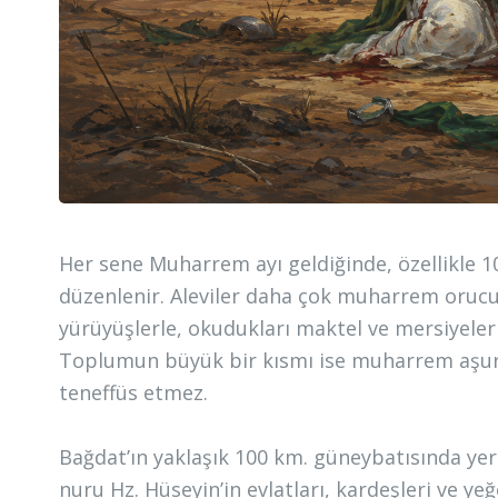
Her sene Muharrem ayı geldiğinde, özellikle
düzenlenir. Aleviler daha çok muharrem orucu if
yürüyüşlerle, okudukları maktel ve mersiyelerl
Toplumun büyük bir kısmı ise muharrem aşure
teneffüs etmez.
Bağdat’ın yaklaşık 100 km. güneybatısında ye
nuru Hz. Hüseyin’in evlatları, kardeşleri ve ye