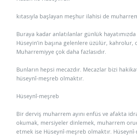
kıtasıyla başlayan meşhur ilahisi de muharrem i
Buraya kadar anlatılanlar günlük hayatımızda y
Hüseyin’in başına gelenlere üzülür, kahrolur, o
Muharremiyye çok daha fazlasıdır.
Bunların hepsi mecazdır. Mecazlar bizi hakika
hüseynî-meşreb olmaktır.
Hüseynî-meşreb
Bir derviş muharrem ayını enfüs ve afakta idr
okumak, mersiyeler dinlemek, muharrem orucu 
etmek ise Hüseynî-meşreb olmaktır. Hüseynî-