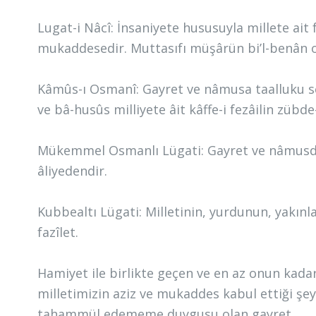
Lugat-i Nâcî: İnsaniyete hususuyla millete ait f
mukaddesedir. Muttasıfı müşârün bi’l-benân o
Kâmûs-ı Osmanî: Gayret ve nâmusa taalluku seb
ve bâ-husûs milliyete âit kâffe-i fezâilin zübde
Mükemmel Osmanlı Lügati: Gayret ve nâmusdan 
âliyedendir.
Kubbealtı Lügati: Milletinin, yurdunun, yakınla
fazîlet.
Hamiyet ile birlikte geçen ve en az onun kada
milletimizin aziz ve mukaddes kabul ettiği şey
tahammül edememe duygusu olan gayret.