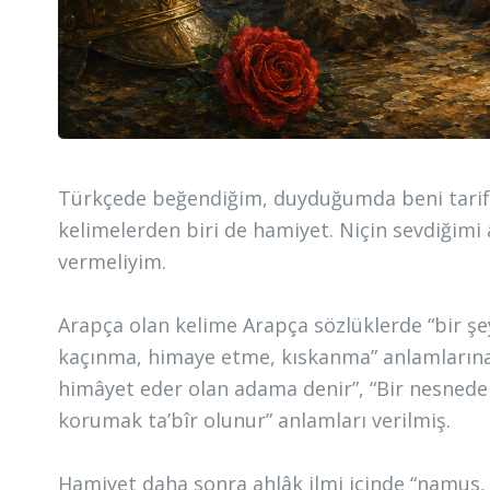
Türkçede beğendiğim, duyduğumda beni tarif 
kelimelerden biri de hamiyet. Niçin sevdiğimi
vermeliyim.
Arapça olan kelime Arapça sözlüklerde “bir şe
kaçınma, himaye etme, kıskanma” anlamlarına 
himâyet eder olan adama denir”, “Bir nesnede
korumak ta’bîr olunur” anlamları verilmiş.
Hamiyet daha sonra ahlâk ilmi içinde “namus, 