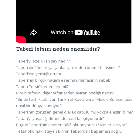
Taberî tefsiri neden önemlidir?
Taberî’yi özel kılan şey nedir?
Taberi dinî ilimler çalışanlar için neden önemli bir isimdir?
Taberî'nin yetiştiği ortam
Taberî’nin birçok hacimli eser hazırlamasının sebebi
Taberî Tefsirî neden önemli?
Onun tefsirini diğer tefsirlerden ayıran özelliği nedir?
“Bir de tarih kitabı var, Tarikh al-Rusul wa al-Muluk. Bu eser bize
nasıl bir dünya sunuyor?
Taberi’nin görüşleri genel olarak kabulü mü yoksa eleştirildi mi?
Tabarî’yi yaşadığı dönemde nasıl karşılıyorlardı?
Bugün Taberi’nin eserleri hâlâ okunuyor mu? Kimler okuyor?
Tefsir okumak isteyen birinin Taberi’den başlaması doğru