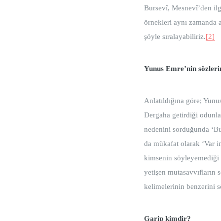
Bursevî, Mesnevî’den ilg
örnekleri aynı zamanda aç
şöyle sıralayabiliriz.
[2]
Yunus Emre’nin sözlerin
Anlatıldığına göre; Yun
Dergaha getirdiği odunla
nedenini sorduğunda ‘Bu
da mükafat olarak ‘Var 
kimsenin söyleyemediği 
yetişen mutasavvıfları
kelimelerinin benzerini 
Garip kimdir?