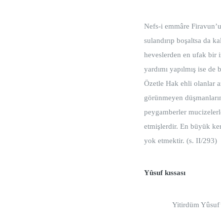
Nefs-i emmâre Firavun’u 
sulandırıp boşaltsa da ka
heveslerden en ufak bir
yardımı yapılmış ise de b
Özetle Hak ehli olanlar 
görünmeyen düşmanlarını
peygamberler mucizelerle y
etmişlerdir. En büyük ker
yok etmektir. (s. II/293)
Yûsuf kıssası
Yitirdüm Yûsu