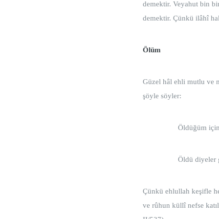
demektir. Veyahut bin bi
demektir. Çünkü ilâhî haki
Ölüm
Güzel hâl ehli mutlu ve
şöyle söyler:
Öldüğüm iç
Öldü diyel
Çünkü ehlullah keşifle h
ve rûhun küllî nefse katı