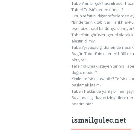
Taberî’nin birçok hacimli eser haz
Taberî Tefsirî neden önemli?
Onun tefsirini diğer tefsirlerden ay
“Bir de tarih kitabı var, Tarikh al-
eser bize nasıl bir dünya sunuyor
Taberi’nin görüşleri genel olarak
eleştirildi mi?
Tabarî’yi yaşadığı dönemde nasıl ka
Bugün Taberi’nin eserleri hâlâ ok
okuyor?
Tefsir okumak isteyen birinin Tab
doğru mudur?
Kimler tefsir okuyabilir? Tefsir 
başlamak lazım?
Taberi hakkında yanlış bilinen şeyl
Bu alana ilgi duyan izleyicilere n
önerirsiniz?
ismailgulec.net