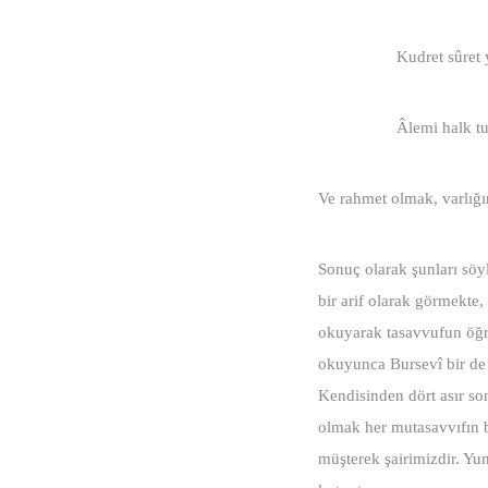
Kudret sûr
Âlemi hal
Ve rahmet olmak, varlığ
Sonuç olarak şunları söy
bir arif olarak görmekte
okuyarak tasavvufun öğre
okuyunca Bursevî bir de
Kendisinden dört asır son
olmak her mutasavvıfın b
müşterek şairimizdir. Yu