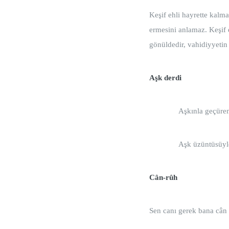
Keşif ehli hayrette kalm
ermesini anlamaz. Keşif 
gönüldedir, vahidiyyetin 
Aşk derdi
Aşkınla geçü
Aşk üzüntüsüyle 
Cân-rûh
Sen canı gerek bana cân 