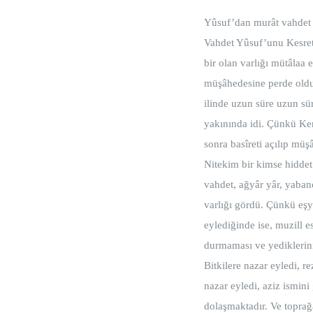
Yûsuf’dan murât vahdet
Vahdet Yûsuf’unu Kesret 
bir olan varlığı mütâlaa
müşâhedesine perde oldu
ilinde uzun süre uzun s
yakınında idi. Çünkü Ke
sonra basîreti açılıp mü
Nitekim bir kimse hiddet
vahdet, ağyâr yâr, yabanc
varlığı gördü. Çünkü eşy
eylediğinde ise, muzill e
durmaması ve yediklerinin 
Bitkilere nazar eyledi, 
nazar eyledi, aziz ismin
dolaşmaktadır. Ve toprağa