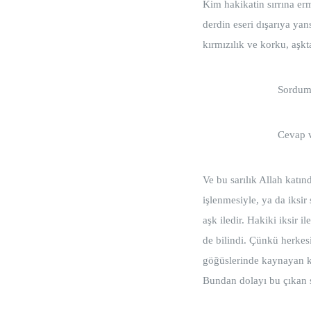
Kim hakikatin sırrına erm
derdin eseri dışarıya yans
kırmızılık ve korku, aşkt
Sordum 
Cevap v
Ve bu sarılık Allah katınd
işlenmesiyle, ya da iksir 
aşk iledir. Hakiki iksir 
de bilindi. Çünkü herkes
göğüslerinde kaynayan ka
Bundan dolayı bu çıkan s