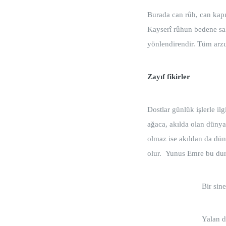
Burada can rûh, can kap
Kayserî rûhun bedene sal
yönlendirendir. Tüm arzu
Zayıf fikirler
Dostlar günlük işlerle il
ağaca, akılda olan dünya 
olmaz ise akıldan da düny
olur. Yunus Emre bu dur
Bir sine
Yalan d