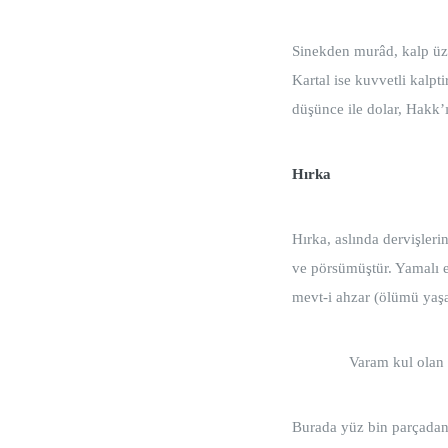
Sinekden murâd, kalp üzer
Kartal ise kuvvetli kalpt
düşünce ile dolar, Hakk’ı
Hırka
Hırka, aslında dervişlerin
ve pörsümüştür. Yamalı el
mevt-i ahzar (ölümü yaşa
Varam kul ola
Burada yüz bin parçadan 