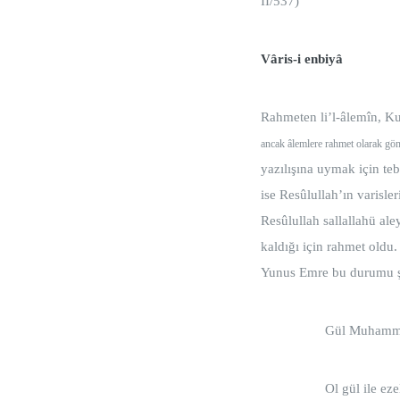
II/537)
Vâris-i enbiyâ
Rahmeten li’l-âlemîn, Ku
ancak âlemlere rahmet olarak gö
yazılışına uymak için teb
ise Resûlullah’ın varisle
Resûlullah sallallahü ale
kaldığı için rahmet oldu. 
Yunus Emre bu durumu şö
Gül Muhamm
Ol gül i