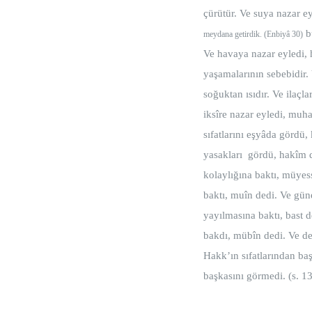
çürütür. Ve suya nazar e
bü
meydana getirdik. (Enbiyâ 30)
Ve havaya nazar eyledi, 
yaşamalarının sebebidir. 
soğuktan ısıdır. Ve ilaçl
iksîre nazar eyledi, muh
sıfatlarını eşyâda gördü,
yasakları gördü, hakîm d
kolaylığına baktı, müyes
baktı, muîn dedi. Ve gün
yayılmasına baktı, bast 
bakdı, mübîn dedi. Ve de
Hakk’ın sıfatlarından baş
başkasını görmedi. (s. 1