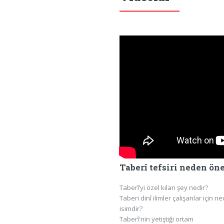
Taberî tefsiri neden ön
Taberî’yi özel kılan şey nedir?
Taberi dinî ilimler çalışanlar için n
isimdir?
Taberî'nin yetiştiği ortam