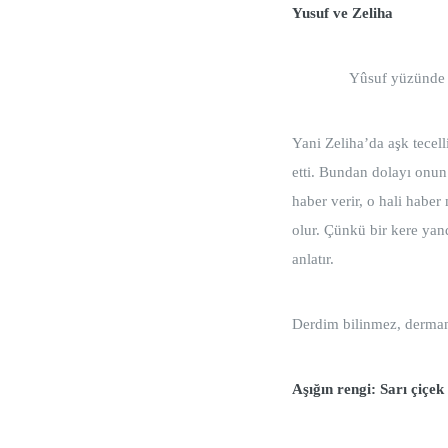
Yusuf ve Zeliha
Yûsuf yüzünde 
Yani Zeliha’da aşk tece
etti. Bundan dolayı onun
haber verir, o hali habe
olur. Çünkü bir kere ya
anlatır.
Derdim bilinmez, derman
Aşığın rengi: Sarı çiçek