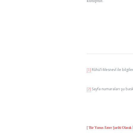
kutuptur.
Rûhü’l-Mesnevî ile bilgile
[1]
Sayfa numaraları şu baskı
[2]
[¨Bir Yunus Emre Şarihi Olarak 