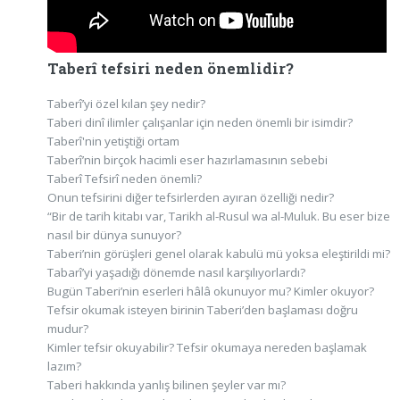
Taberî tefsiri neden önemlidir?
Taberî’yi özel kılan şey nedir?
Taberi dinî ilimler çalışanlar için neden önemli bir isimdir?
Taberî'nin yetiştiği ortam
Taberî’nin birçok hacimli eser hazırlamasının sebebi
Taberî Tefsirî neden önemli?
Onun tefsirini diğer tefsirlerden ayıran özelliği nedir?
“Bir de tarih kitabı var, Tarikh al-Rusul wa al-Muluk. Bu eser bize
nasıl bir dünya sunuyor?
Taberi’nin görüşleri genel olarak kabulü mü yoksa eleştirildi mi?
Tabarî’yi yaşadığı dönemde nasıl karşılıyorlardı?
Bugün Taberi’nin eserleri hâlâ okunuyor mu? Kimler okuyor?
Tefsir okumak isteyen birinin Taberi’den başlaması doğru
mudur?
Kimler tefsir okuyabilir? Tefsir okumaya nereden başlamak
lazım?
Taberi hakkında yanlış bilinen şeyler var mı?