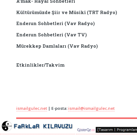
A'mâk- Hayal Sohbetleri
Kültürümüzde Şiir ve Mûsikî (TRT Radyo)
Enderun Sohbetleri (Vav Radyo)
Enderun Sohbetleri (Vav TV)
Mürekkep Damlaları (Vav Radyo)
Etkinlikler/Takvim
ismailgulec.net
| E-posta:
ismail@ismailgulec.net