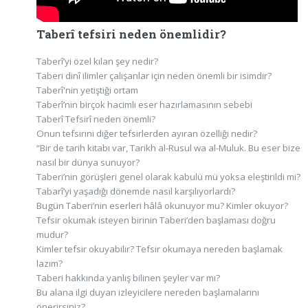
Taberî tefsiri neden önemlidir?
Taberî’yi özel kılan şey nedir?
Taberi dinî ilimler çalışanlar için neden önemli bir isimdir?
Taberî'nin yetiştiği ortam
Taberî’nin birçok hacimli eser hazırlamasının sebebi
Taberî Tefsirî neden önemli?
Onun tefsirini diğer tefsirlerden ayıran özelliği nedir?
“Bir de tarih kitabı var, Tarikh al-Rusul wa al-Muluk. Bu eser bize
nasıl bir dünya sunuyor?
Taberi’nin görüşleri genel olarak kabulü mü yoksa eleştirildi mi?
Tabarî’yi yaşadığı dönemde nasıl karşılıyorlardı?
Bugün Taberi’nin eserleri hâlâ okunuyor mu? Kimler okuyor?
Tefsir okumak isteyen birinin Taberi’den başlaması doğru
mudur?
Kimler tefsir okuyabilir? Tefsir okumaya nereden başlamak
lazım?
Taberi hakkında yanlış bilinen şeyler var mı?
Bu alana ilgi duyan izleyicilere nereden başlamalarını
önerirsiniz?