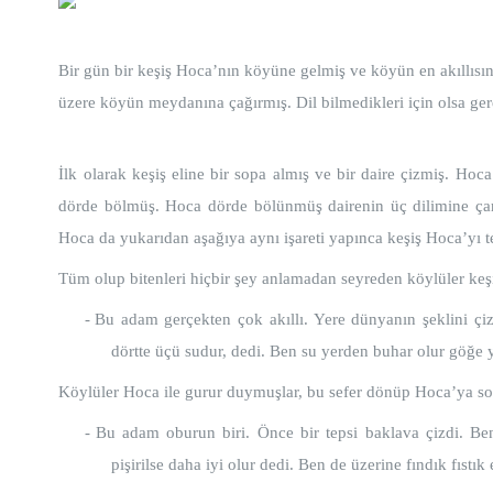
Bir gün bir keşiş Hoca’nın köyüne gelmiş ve köyün en akıllısı
üzere köyün meydanına çağırmış. Dil bilmedikleri için olsa gere
İlk olarak keşiş eline bir sopa almış ve bir daire çizmiş. Ho
dörde bölmüş. Hoca dörde bölünmüş dairenin üç dilimine çarp
Hoca da yukarıdan aşağıya aynı işareti yapınca keşiş Hoca’yı t
Tüm olup bitenleri hiçbir şey anlamadan seyreden köylüler keş
-
Bu adam gerçekten çok akıllı. Yere dünyanın şeklini ç
dörtte üçü sudur, dedi. Ben su yerden buhar olur göğe 
Köylüler Hoca ile gurur duymuşlar, bu sefer dönüp Hoca’ya so
-
Bu adam oburun biri. Önce bir tepsi baklava çizdi. Be
pişirilse daha iyi olur dedi. Ben de üzerine fındık fıstı