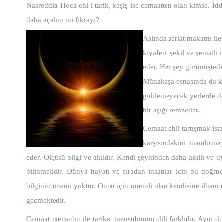
Nasreddin Hoca ehl-i tarik, keşiş ise cemaatten olan kimse. İdd
daha açalım mı fıkrayı?
Aslında şeriat makamı ile
kıyafeti, şekil ve şemail
eder. Her şey görünüştedi
Münakaşa esnasında da ken
gidilemeyecek yerlerde d
bir aşığı remzeder.
Cemaat ehli tartışmak ist
karşısındakini inandırma
eder. Ölçüsü bilgi ve akıldır. Kendi şeyhinden daha akıllı ve 
bilinmelidir. Dünya hayatı ve sıradan insanlar için bu doğru
bilginin önemi yoktur. Onun için önemli olan kendisine ilham ol
geçmektedir.
Cemaat mensubu ile tarikat mensubunun dili farklıdır. Aynı dua