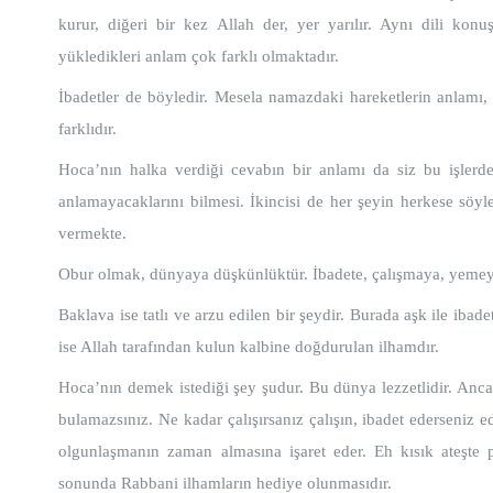
kurur, diğeri bir kez Allah der, yer yarılır. Aynı dili kon
yükledikleri anlam çok farklı olmaktadır.
İbadetler de böyledir. Mesela namazdaki hareketlerin anlamı, ha
farklıdır.
Hoca’nın halka verdiği cevabın bir anlamı da siz bu işlerden
anlamayacaklarını bilmesi. İkincisi de her şeyin herkese söy
vermekte.
Obur olmak, dünyaya düşkünlüktür. İbadete, çalışmaya, yemey
Baklava ise tatlı ve arzu edilen bir şeydir. Burada aşk ile ibad
ise Allah tarafından kulun kalbine doğdurulan ilhamdır.
Hoca’nın demek istediği şey şudur. Bu dünya lezzetlidir. Ancak
bulamazsınız. Ne kadar çalışırsanız çalışın, ibadet ederseniz 
olgunlaşmanın zaman almasına işaret eder. Eh kısık ateşte p
sonunda Rabbani ilhamların hediye olunmasıdır.