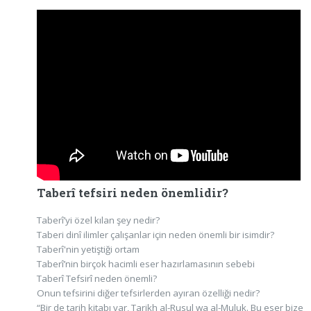
Taberî tefsiri neden önemlidir?
Taberî’yi özel kılan şey nedir?
Taberi dinî ilimler çalışanlar için neden önemli bir isimdir?
Taberî'nin yetiştiği ortam
Taberî’nin birçok hacimli eser hazırlamasının sebebi
Taberî Tefsirî neden önemli?
Onun tefsirini diğer tefsirlerden ayıran özelliği nedir?
“Bir de tarih kitabı var, Tarikh al-Rusul wa al-Muluk. Bu eser bize