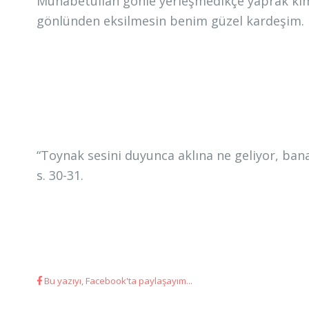
Muhabetullah gönle yerleşmedikçe yaprak kım
gönlünden eksilmesin benim güzel kardeşim.
“Toynak sesini duyunca aklına ne geliyor, ban
s. 30-31.
Bu yazıyı, Facebook'ta paylaşayım...