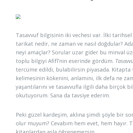
Tasavvuf bilgisinin iki vechesi var. İlki tarihs
tarikat nedir, ne zaman ve nasıl doğdular? Ad
neyi amaçlar? Sorular uzar gider bu minval üz
toplu bilgiyi Afifî’nin eserinde gördüm.
Tasavvu
tercüme edildi, bulabilirsin piyasada. Kitapta ta
kelimesinin kökenini, anlamını, ilk defa ne zama
yaşantılarını ve tasavvufla ilgili daha birçok 
okutuyorum. Sana da tavsiye ederim.
Peki güzel kardeşim, aklına şimdi şöyle bir s
olur muyum? Cevabım hem evet, hem hayır. Ta
kitaplardan asla öğrenemezsin.