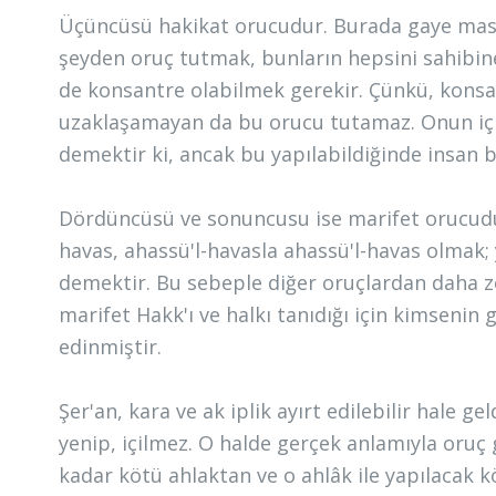
Üçüncüsü hakikat orucudur. Burada gaye masi
şeyden oruç tutmak, bunların hepsini sahibi
de konsantre olabilmek gerekir. Çünkü, kons
uzaklaşamayan da bu orucu tutamaz. Onun için
demektir ki, ancak bu yapılabildiğinde insan
Dördüncüsü ve sonuncusu ise marifet orucudur
havas, ahassü'l-havasla ahassü'l-havas olmak;
demektir. Bu sebeple diğer oruçlardan daha zo
marifet Hakk'ı ve halkı tanıdığı için kimseni
edinmiştir.
Şer'an, kara ve ak iplik ayırt edilebilir hale 
yenip, içilmez. O halde gerçek anlamıyla or
kadar kötü ahlaktan ve o ahlâk ile yapılacak 