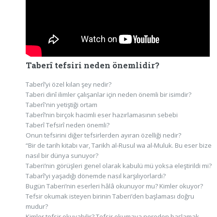
Taberî tefsiri neden önemlidir?
Taberî’yi özel kılan şey nedir?
Taberi dinî ilimler çalışanlar için neden önemli bir isimdir?
Taberî'nin yetiştiği ortam
Taberî’nin birçok hacimli eser hazırlamasının sebebi
Taberî Tefsirî neden önemli?
Onun tefsirini diğer tefsirlerden ayıran özelliği nedir?
“Bir de tarih kitabı var, Tarikh al-Rusul wa al-Muluk. Bu eser bize
nasıl bir dünya sunuyor?
Taberi’nin görüşleri genel olarak kabulü mü yoksa eleştirildi mi?
Tabarî’yi yaşadığı dönemde nasıl karşılıyorlardı?
Bugün Taberi’nin eserleri hâlâ okunuyor mu? Kimler okuyor?
Tefsir okumak isteyen birinin Taberi’den başlaması doğru
mudur?
Kimler tefsir okuyabilir? Tefsir okumaya nereden başlamak