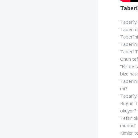
Taberî
Taberî’yi
Taberi di
Taberî'ni
Taberî’n
Taberî T
Onun tefs
“Bir de t
bize nas
Taberi’ni
mi?
Tabarî’yi
Bugün Ta
okuyor?
Tefsir o
mudur?
Kimler t