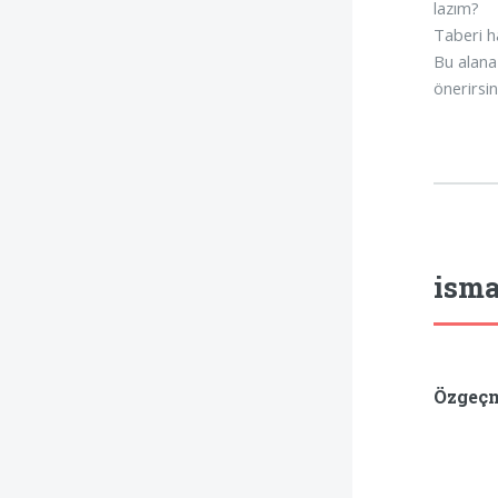
lazım?
Taberi ha
Bu alana 
önerirsin
isma
Özgeç