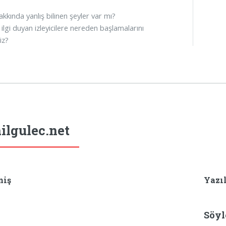
kkında yanlış bilinen şeyler var mı?
ilgi duyan izleyicilere nereden başlamalarını
iz?
ilgulec.net
miş
Yazı
Söyl