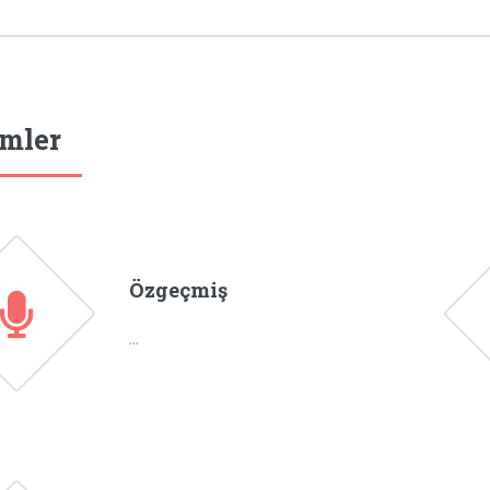
mler
Özgeçmiş
...