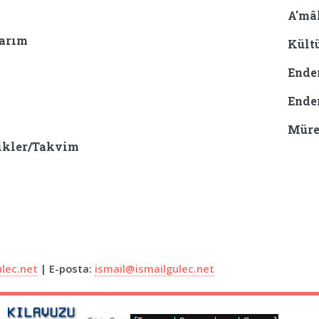
A'mâ
larım
Kült
Ende
Ende
Müre
ikler/Takvim
ulec.net
| E-posta:
ismail@ismailgulec.net