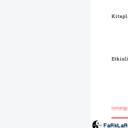
Kitap
Etkinl
ismailg