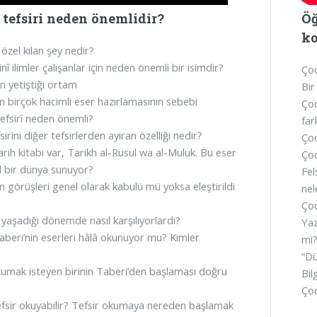
 tefsiri neden önemlidir?
Öğ
ko
 özel kılan şey nedir?
nî ilimler çalışanlar için neden önemli bir isimdir?
Çoc
n yetiştiği ortam
Bir
in birçok hacimli eser hazırlamasının sebebi
Çoc
efsirî neden önemli?
far
irini diğer tefsirlerden ayıran özelliği nedir?
Çoc
arih kitabı var, Tarikh al-Rusul wa al-Muluk. Bu eser
Çoc
ıl bir dünya sunuyor?
Fel
n görüşleri genel olarak kabulü mü yoksa eleştirildi
nel
Çoc
 yaşadığı dönemde nasıl karşılıyorlardı?
Yaz
beri’nin eserleri hâlâ okunuyor mu? Kimler
mi
“Dü
kumak isteyen birinin Taberi’den başlaması doğru
Bil
Çoc
efsir okuyabilir? Tefsir okumaya nereden başlamak