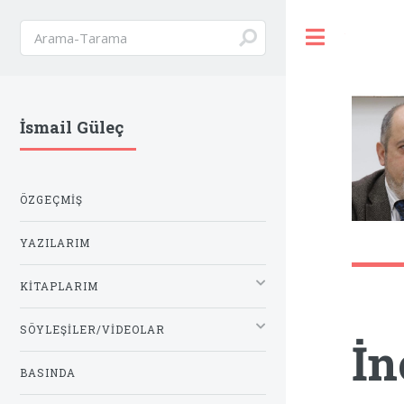
Toggle
İsmail Güleç
ÖZGEÇMIŞ
YAZILARIM
KITAPLARIM
SÖYLEŞILER/VIDEOLAR
İn
BASINDA