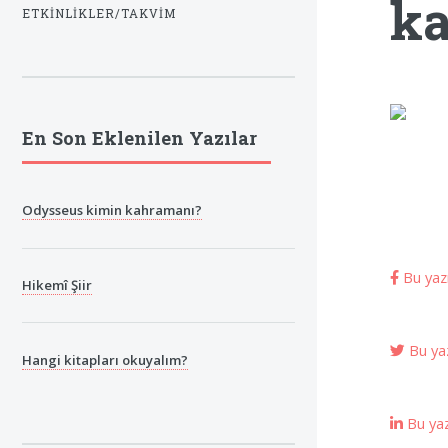
ka
ETKINLIKLER/TAKVIM
En Son Eklenilen Yazılar
Odysseus kimin kahramanı?
Bu yazı
Hikemî Şiir
Bu yaz
Hangi kitapları okuyalım?
Bu yazı