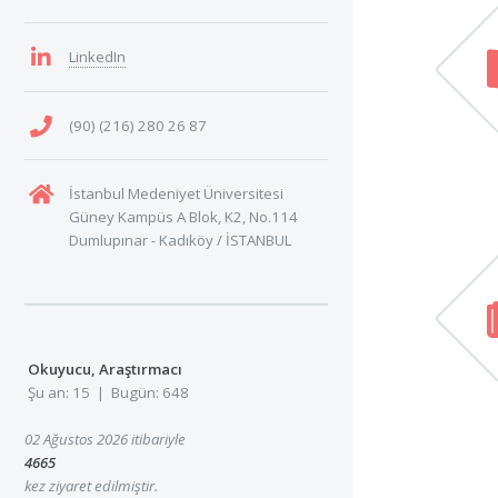
LinkedIn
(90) (216) 280 26 87
İstanbul Medeniyet Üniversitesi
Güney Kampüs A Blok, K2, No.114
Dumlupınar - Kadıköy / İSTANBUL
Okuyucu, Araştırmacı
Şu an: 15 | Bugün: 648
02 Ağustos 2026 itibariyle
4665
kez ziyaret edilmiştir.