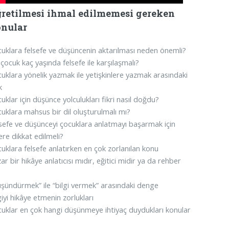
retilmesi ihmal edilmemesi gereken
nular
uklara felsefe ve düşüncenin aktarılması neden önemli?
 çocuk kaç yaşında felsefe ile karşılaşmalı?
uklara yönelik yazmak ile yetişkinlere yazmak arasındaki
k
uklar için düşünce yolculukları fikri nasıl doğdu?
uklara mahsus bir dil oluşturulmalı mı?
sefe ve düşünceyi çocuklara anlatmayı başarmak için
ere dikkat edilmeli?
uklara felsefe anlatırken en çok zorlanılan konu
ar bir hikâye anlatıcısı mıdır, eğitici midir ya da rehber
?
şündürmek” ile “bilgi vermek” arasındaki denge
giyi hikâye etmenin zorlukları
uklar en çok hangi düşünmeye ihtiyaç duydukları konular