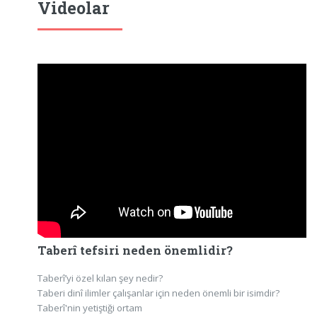
Videolar
Taberî tefsiri neden önemlidir?
Taberî’yi özel kılan şey nedir?
Taberi dinî ilimler çalışanlar için neden önemli bir isimdir?
Taberî'nin yetiştiği ortam