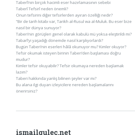
Taberî’nin birçok hacimli eser hazırlamasının sebebi
Taberî Tefsirî neden önemli?
Onun tefsirini diğer tefsirlerden ayıran özelliği nedir?
“Bir de tarih kitabı var, Tarikh al-Rusul wa al-Muluk. Bu eser bize
nasıl bir dünya sunuyor?
Taberi’nin görüşleri genel olarak kabulü mü yoksa eleştirildi mi?
Tabarî’yi yaşadığı dönemde nasıl karşılıyorlardı?
Bugün Taberi’nin eserleri hâlâ okunuyor mu? Kimler okuyor?
Tefsir okumak isteyen birinin Taberi’den başlaması doğru
mudur?
Kimler tefsir okuyabilir? Tefsir okumaya nereden başlamak
lazım?
Taberi hakkında yanlış bilinen şeyler var mı?
Bu alana ilgi duyan izleyicilere nereden başlamalarını
önerirsiniz?
ismailgulec.net