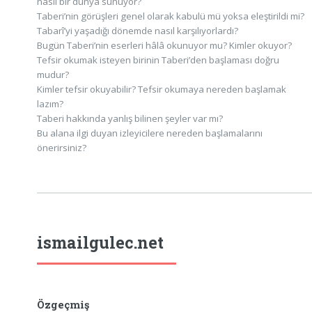
nasıl bir dünya sunuyor?
Taberi’nin görüşleri genel olarak kabulü mü yoksa eleştirildi mi?
Tabarî’yi yaşadığı dönemde nasıl karşılıyorlardı?
Bugün Taberi’nin eserleri hâlâ okunuyor mu? Kimler okuyor?
Tefsir okumak isteyen birinin Taberi’den başlaması doğru
mudur?
Kimler tefsir okuyabilir? Tefsir okumaya nereden başlamak
lazım?
Taberi hakkında yanlış bilinen şeyler var mı?
Bu alana ilgi duyan izleyicilere nereden başlamalarını
önerirsiniz?
ismailgulec.net
Özgeçmiş