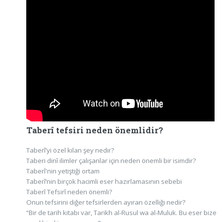
Taberî tefsiri neden önemlidir?
Taberî’yi özel kılan şey nedir?
Taberi dinî ilimler çalışanlar için neden önemli bir isimdir?
Taberî'nin yetiştiği ortam
Taberî’nin birçok hacimli eser hazırlamasının sebebi
Taberî Tefsirî neden önemli?
Onun tefsirini diğer tefsirlerden ayıran özelliği nedir?
“Bir de tarih kitabı var, Tarikh al-Rusul wa al-Muluk. Bu eser bize