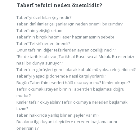
Taberî tefsiri neden önemlidir?
Taberî’yi özel kılan şey nedir?
Taberi dinî ilimler çalışanlar için neden önemli bir isimdir?
Taberî'nin yetiştiği ortam
Taberî’nin birçok hacimli eser hazırlamasının sebebi
Taberî Tefsirî neden önemli?
Onun tefsirini diğer tefsirlerden ayıran özelliği nedir?
“Bir de tarih kitabı var, Tarikh al-Rusul wa al-Muluk. Bu eser bize
nasıl bir dünya sunuyor?
Taberi’nin görüşleri genel olarak kabulü mü yoksa eleştirildi mi?
Tabarî’yi yaşadığı dönemde nasıl karşılıyorlardı?
Bugün Taberi’nin eserleri hâlâ okunuyor mu? Kimler okuyor?
Tefsir okumak isteyen birinin Taberi’den başlaması doğru
mudur?
Kimler tefsir okuyabilir? Tefsir okumaya nereden başlamak
lazım?
Taberi hakkında yanlış bilinen şeyler var mı?
Bu alana ilgi duyan izleyicilere nereden başlamalarını
önerirsiniz?