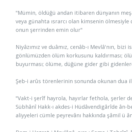
"Mümin, öldüğü andan itibaren dünyanın meşak
veya günahta ısrarcı olan kimsenin ölmesiyle d
onun şerrinden emin olur"
Niyâzımız ve duâmız, cenâb-ı Mevlâ'nın, bizi is
gönlümüzden ölüm korkusunu kaldırması; öl
buyurması; ölüme, düğüne gider gibi gidenler
Şeb-i arûs törenlerinin sonunda okunan dua i
"Vakt-i şerîf hayrola, hayırlar fethola, şerler d
Sübhânî Hakk-ı akdes-i Hüdâvendigârîde ân-be-â
aliyyeleri cümle peyrevânı hakkında şâmil ü â