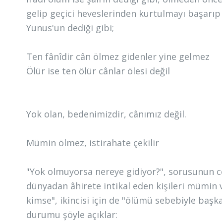
gelip geçici heveslerinden kurtulmayı başarıp
Yunus'un dediği gibi;
Ten fânîdir cân ölmez gidenler yine gelmez
Ölür ise ten ölür cânlar ölesi değil
Yok olan, bedenimizdir, cânımız değil.
Mümin ölmez, istirahate çekilir
"Yok olmuyorsa nereye gidiyor?", sorusunun ce
dünyadan âhirete intikal eden kişileri mümin ve f
kimse", ikincisi için de "ölümü sebebiyle başka
durumu şöyle açıklar: