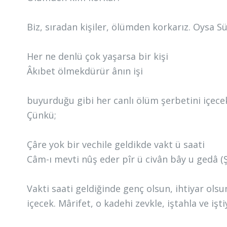
Biz, sıradan kişiler, ölümden korkarız. Oysa S
Her ne denlü çok yaşarsa bir kişi
Âkıbet ölmekdürür ânın işi
buyurduğu gibi her canlı ölüm şerbetini içec
Çünkü;
Çâre yok bir vechile geldikde vakt ü saati
Câm-ı mevti nûş eder pîr ü civân bây u gedâ (
Vakti saati geldiğinde genç olsun, ihtiyar ols
içecek. Mârifet, o kadehi zevkle, iştahla ve işt