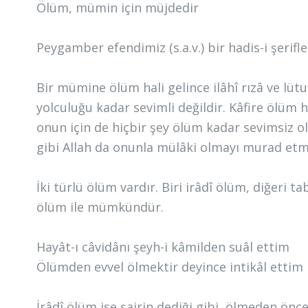
Ölüm, mümin için müjdedir
Peygamber efendimiz (s.a.v.) bir hadis-i şerifl
Bir mümine ölüm hali gelince ilâhî rızâ ve lütu
yolculuğu kadar sevimli değildir. Kâfire ölüm ha
onun için de hiçbir şey ölüm kadar sevimsiz o
gibi Allah da onunla mülâki olmayı murad etm
İki türlü ölüm vardır. Biri irâdî ölüm, diğeri
ölüm ile mümkündür.
Hayât-ı câvidânı şeyh-i kâmilden suâl ettim
Ölümden evvel ölmektir deyince intikâl ettim
İrâdî ölüm ise şairin dediği gibi, ölmeden önc