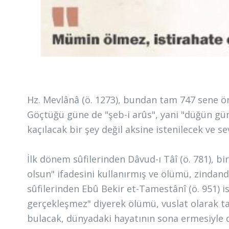
Hz. Mevlânâ (ö. 1273), bundan tam 747 sene ö
Göçtüğü güne de "şeb-i arûs", yani "düğün günü
kaçılacak bir şey değil aksine istenilecek ve se
İlk dönem sûfilerinden Dâvud-ı Tâî (ö. 781), 
olsun" ifadesini kullanırmış ve ölümü, zinda
sûfilerinden Ebû Bekir et-Tamestânî (ö. 951) 
gerçekleşmez" diyerek ölümü, vuslat olarak tar
bulacak, dünyadaki hayatının sona ermesiyle d