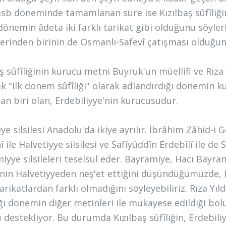
b döneminde tamamlanan süre ise Kızılbaş sûfîliğinin
 dönemin âdeta iki farklı tarikat gibi olduğunu söyle
erinden birinin de Osmanlı-Safevî çatışması olduğ
ş sûfîliğinin kurucu metni Buyruk'un müellifi ve Rıza 
ak "ilk dönem sûfîliği" olarak adlandırdığı dönemin ku
an biri olan, Erdebiliyye'nin kurucusudur.
ye silsilesi Anadolu'da ikiye ayrılır. İbrâhim Zâhid-i
 ile Halvetiyye silsilesi ve Safîyüddîn Erdebîlî ile de 
iyye silsileleri teselsül eder. Bayramiye, Hacı Bayram
ğinin Halvetiyyeden neş'et ettiğini düşündüğümüzde,
arikatlardan farklı olmadığını söyleyebiliriz. Rıza Yıl
ığı dönemin diğer metinleri ile mukayese edildiği bö
 destekliyor. Bu durumda Kızılbaş sûfîliğin, Erdebil