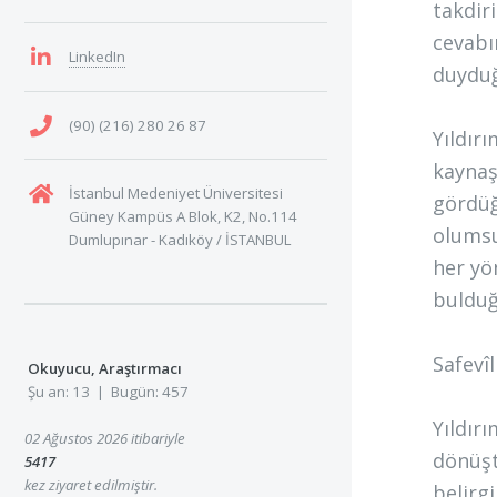
takdir
cevabı
LinkedIn
duyduğ
(90) (216) 280 26 87
Yıldırı
kaynaş
İstanbul Medeniyet Üniversitesi
gördüğ
Güney Kampüs A Blok, K2, No.114
olumsu
Dumlupınar - Kadıköy / İSTANBUL
her yön
bulduğ
Safevîl
Okuyucu, Araştırmacı
Şu an: 13 | Bugün: 457
Yıldır
02 Ağustos 2026 itibariyle
dönüştü
5417
kez ziyaret edilmiştir.
belirg