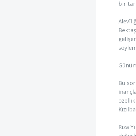
bir ta
Alevîl
Bektaş
gelişe
söylem
Günümüz
Bu sor
inançl
özelli
Kızılb
Rıza Yı
değerle