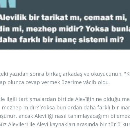
ceki yazıdan sonra birkaç arkadaş ve okuyucunun, "Kız
p olunca cevap vermek üzerime vâcib oldu.
kle ilgili tartışmalardan biri de Alevîğin ne olduğu me
, mezhep midir? Yoksa bunlardan daha farklı bir i
üşünür, ancak Aleviliği nasıl tanımlayacağımı bilem
 Alevileri ile Alevi kaynakları arasında bir türlü kur