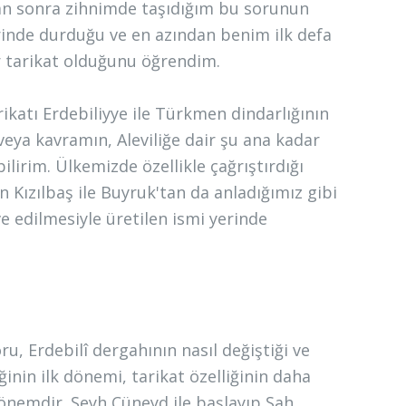
tan sonra zihnimde taşıdığım bu sorunun
erinde durduğu ve en azından benim ilk defa
ir tarikat olduğunu öğrendim.
arikatı Erdebiliyye ile Türkmen dindarlığının
ya kavramın, Aleviliğe dair şu ana kadar
lirim. Ülkemizde özellikle çağrıştırdığı
 Kızılbaş ile Buyruk'tan da anladığımız gibi
ve edilmesiyle üretilen ismi yerinde
u, Erdebilî dergahının nasıl değiştiği ve
ğinin ilk dönemi, tarikat özelliğinin daha
önemdir. Şeyh Cüneyd ile başlayıp Şah