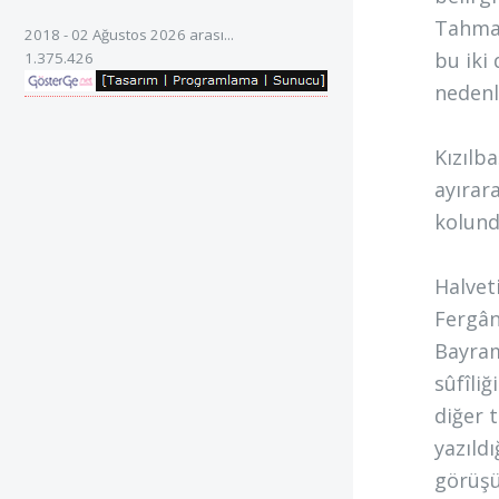
Tahmas
2018 - 02 Ağustos 2026 arası...
bu iki
1.375.426
nedenl
Kızılba
ayırar
kolund
Halveti
Fergânî
Bayram
sûfîli
diğer t
yazıld
görüşü