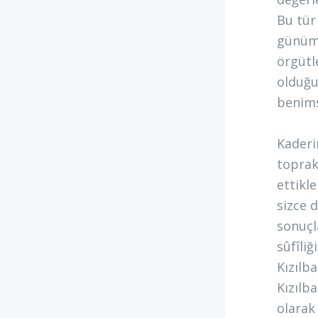
Bu tür
günümü
örgütl
olduğu
benims
Kaderi
toprak
ettikl
sizce 
sonuçla
sûfîli
Kızılba
Kızılb
olarak