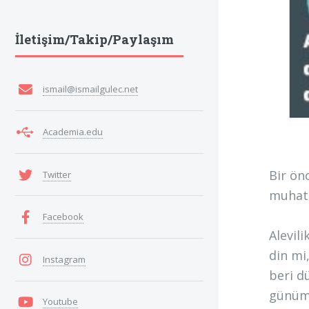
İletişim/Takip/Paylaşım
ismail@ismailgulec.net
Academia.edu
Bir ön
Twitter
muhata
Facebook
Alevili
din mi
Instagram
beri d
günümüz
Youtube