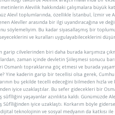
 metinlerin Alevilik hakkındaki çalışmalara büyük ka
z Alevî toplumlarında, özellikle İstanbul, İzmir ve A
enen Alevîler arasında bir ilgi uyandıracağına ve değ
nu söylemeliyim. Bu kadar siyasallaşmış bir toplumun
eyeceklerini ve kuralları uygulayabileceklerini düşü
n garip cilvelerinden biri daha burada karşımıza çıkma
lardan, zaman içinde devletin Şiileşmesi sonucu ba
eri Osmanlı topraklarına göç etmesi ve burada yaşamas
de? Yine kaderin garip bir tecellisi olsa gerek, Cumh
rının bu şekilde tecelli edeceğini bilmeden hızla ve b
ğinden iyice uzaklaştılar. Bu sefer gidecekleri bir Os
ş sûfîliğini yaşayanlar azınlıkta kaldı. Günümüzde Ale
aş Sûfîliğinden iyice uzaklaştı. Korkarım böyle gide
 dijital teknolojinin ve sosyal medyanın da katkısı il