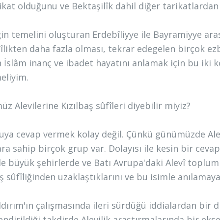
rikat olduğunu ve Bektaşilîk dahil diğer tarikatlard
iğin temelini oluşturan Erdebîliyye ile Bayramiyye aras
îlikten daha fazla olması, tekrar edegelen birçok e
n İslâm inanç ve ibadet hayatını anlamak için bu iki k
eliyim.
 Alevilerine Kızılbaş sûfîleri diyebilir miyiz?
uya cevap vermek kolay değil. Çünkü günümüzde Alevî
ara sahip birçok grup var. Dolayısı ile kesin bir 
kle büyük şehirlerde ve Batı Avrupa'daki Alevî toplum
aş sûfîliğinden uzaklaştıklarını ve bu isimle anılama
ldırım'ın çalışmasında ileri sürdüğü iddialardan bir d
ndirildiği takdirde Alevilik araştırmalarında bir ekse