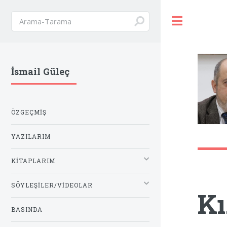
Toggle
İsmail Güleç
ÖZGEÇMIŞ
YAZILARIM
KITAPLARIM
SÖYLEŞILER/VIDEOLAR
Kı
BASINDA