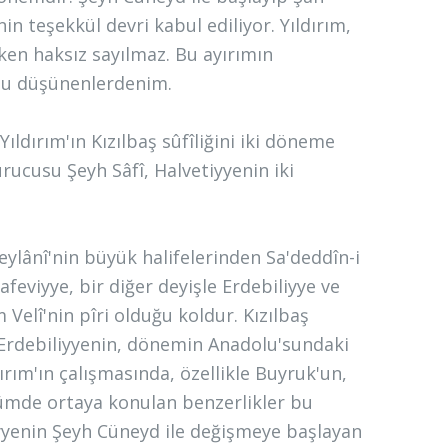
 teşekkül devri kabul ediliyor. Yıldırım,
rken haksız sayılmaz. Bu ayırımın
unu düşünenlerdenim.
Yıldırım'ın Kızılbaş sûfîliğini iki döneme
rucusu Şeyh Sâfî, Halvetiyyenin iki
 Geylânî'nin büyük halifelerinden Sa'deddîn-i
Safeviyye, bir diğer deyişle Erdebiliyye ve
 Velî'nin pîri olduğu koldur. Kızılbaş
 Erdebiliyyenin, dönemin Anadolu'sundaki
dırım'ın çalışmasında, özellikle Buyruk'un,
lümde ortaya konulan benzerlikler bu
iyyenin Şeyh Cüneyd ile değişmeye başlayan