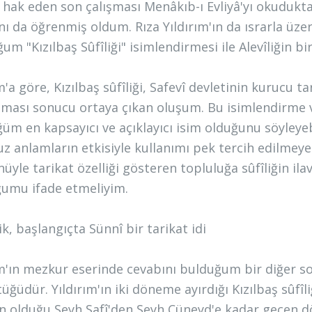
i hak eden son çalışması Menâkıb-ı Evliyâ'yı okuduk
nı da öğrenmiş oldum. Rıza Yıldırım'ın da ısrarla üz
um "Kızılbaş Sûfîliği" isimlendirmesi ile Alevîliğin b
m'a göre, Kızılbaş sûfîliği, Safevî devletinin kurucu t
ması sonucu ortaya çıkan oluşum. Bu isimlendirme ve
üm en kapsayıcı ve açıklayıcı isim olduğunu söyleyebi
z anlamların etkisiyle kullanımı pek tercih edilmeyen
üyle tarikat özelliği gösteren topluluğa sûfîliğin ila
umu ifade etmeliyim.
ik, başlangıçta Sünnî bir tarikat idi
ım'ın mezkur eserinde cevabını bulduğum bir diğer sor
ğüdür. Yıldırım'ın iki döneme ayırdığı Kızılbaş sûfîli
in olduğu Şeyh Safî'den Şeyh Cüneyd'e kadar geçen d