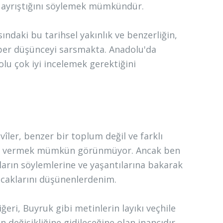
an ayrıştığını söylemek mümkündür.
ındaki bu tarihsel yakınlık ve benzerliğin,
zber düşünceyi sarsmakta. Anadolu'da
olu çok iyi incelemek gerektiğini
ler, benzer bir toplum değil ve farklı
cevap vermek mümkün görünmüyor. Ancak ben
ların söylemlerine ve yaşantılarına bakarak
yacaklarını düşünenlerdenim.
iğeri, Buyruk gibi metinlerin layıkı veçhile
n değişikliğine gidileceğine olan inancıdır.