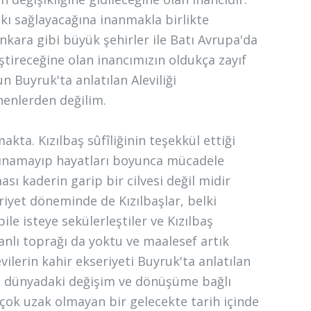
tkı sağlayacağına inanmakla birlikte
nkara gibi büyük şehirler ile Batı Avrupa'da
iştireceğine olan inancımızın oldukça zayıf
 Buyruk'ta anlatılan Aleviliği
nenlerden değilim.
kta. Kızılbaş sûfîliğinin teşekkül ettiği
rınamayıp hayatları boyunca mücadele
ı kaderin garip bir cilvesi değil midir
uriyet döneminde de Kızılbaşlar, belki
ile isteye sekülerleştiler ve Kızılbaş
manlı toprağı da yoktu ve maalesef artık
vilerin kahir ekseriyeti Buyruk'ta anlatılan
rse dünyadaki değişim ve dönüşüme bağlı
e çok uzak olmayan bir gelecekte tarih içinde