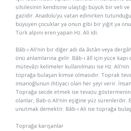
silsilesinin kendisine ulaştığı büyük bir veli 
gazidir. Anadolu’yu vatan edinirken tutunduğum
büyüyen çocuklar ya onun gibi bir yiğit ya onun
Türk alpını eren yapan Hz. Ali idi.
Bâb-ı Ali’nin bir diğer adı da âstân veya dergâh
önü anlamlarına gelir. Bâb-ı âlî için yüce kapı 
mütevâzı kelimeler kullanılması ise Hz. Ali’ni
toprağa bulaşan kimse olmasıdır. Toprak tev
insanoğlunun ihtiyacı olan her şeyi verir. İns
Toprağa secde etmek ise tevazu göstermenin, 
olanlar, Bab-o Ali’nin eşiğine yüz sürenlerdir
unutmak demektir. Bâb-ı Ali ise toprağa bul
Toprağa karışanlar