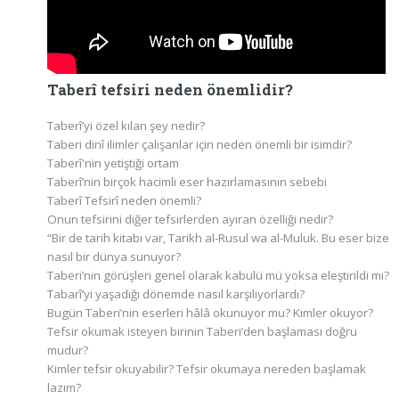
Taberî tefsiri neden önemlidir?
Taberî’yi özel kılan şey nedir?
Taberi dinî ilimler çalışanlar için neden önemli bir isimdir?
Taberî'nin yetiştiği ortam
Taberî’nin birçok hacimli eser hazırlamasının sebebi
Taberî Tefsirî neden önemli?
Onun tefsirini diğer tefsirlerden ayıran özelliği nedir?
“Bir de tarih kitabı var, Tarikh al-Rusul wa al-Muluk. Bu eser bize
nasıl bir dünya sunuyor?
Taberi’nin görüşleri genel olarak kabulü mü yoksa eleştirildi mi?
Tabarî’yi yaşadığı dönemde nasıl karşılıyorlardı?
Bugün Taberi’nin eserleri hâlâ okunuyor mu? Kimler okuyor?
Tefsir okumak isteyen birinin Taberi’den başlaması doğru
mudur?
Kimler tefsir okuyabilir? Tefsir okumaya nereden başlamak
lazım?