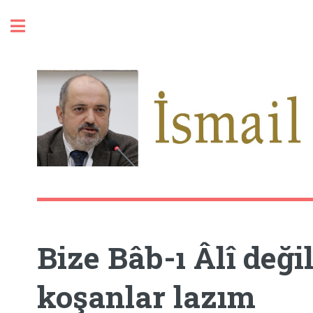
Toggle
Bize Bâb-ı Âlî deği
koşanlar lazım