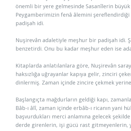
önemli bir yere gelmesinde Sasanîlerin büyük 
Peygamberimizin fenâ âlemini şereflendirdiği g
padişah idi.
Nuşirevân adaletiyle meşhur bir padişah idi. Ş
benzetirdi. Onu bu kadar meşhur eden ise adale
Kitaplarda anlatılanlara göre, Nuşirevân saray
haksızlığa uğrayanlar kapıya gelir, zinciri çe
dinlermiş. Zaman içinde zincire çekmek yerine
Başlangıçta mağdurların geldiği kapı, zamanla 
Bâb-ı âlî, zaman içinde erbâb-ı ricanın yani hü
başvurdukları merci anlamına gelecek şekilde
derde girenlerin, işi gücü rast gitmeyenlerin, y