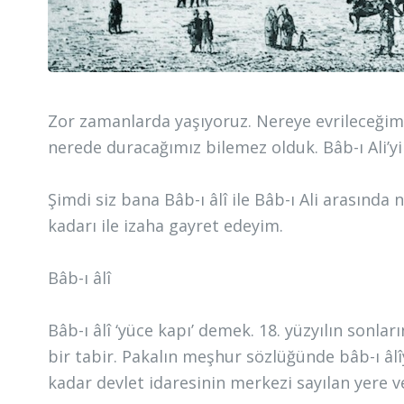
Zor zamanlarda yaşıyoruz. Nereye evrileceğimi
nerede duracağımız bilemez olduk. Bâb-ı Ali’yi
Şimdi siz bana Bâb-ı âlî ile Bâb-ı Ali arasında 
kadarı ile izaha gayret edeyim.
Bâb-ı âlî
Bâb-ı âlî ‘yüce kapı’ demek. 18. yüzyılın son
bir tabir. Pakalın meşhur sözlüğünde bâb-ı â
kadar devlet idaresinin merkezi sayılan yere ve