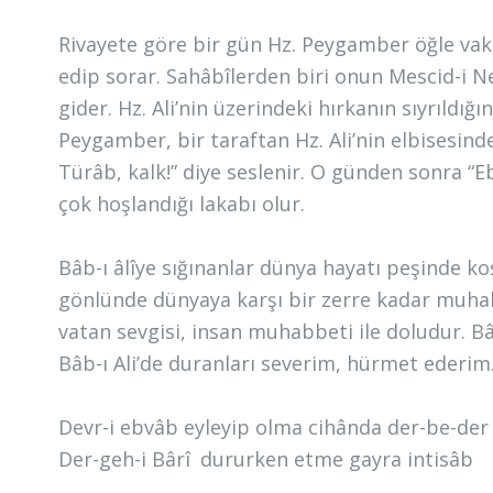
Rivayete göre bir gün Hz. Peygamber öğle vakt
edip sorar. Sahâbîlerden biri onun Mescid-i
gider. Hz. Ali’nin üzerindeki hırkanın sıyrıldı
Peygamber, bir taraftan Hz. Ali’nin elbisesinde
Türâb, kalk!” diye seslenir. O günden sonra “E
çok hoşlandığı lakabı olur.
Bâb-ı âlîye sığınanlar dünya hayatı peşinde koş
gönlünde dünyaya karşı bir zerre kadar muhabb
vatan sevgisi, insan muhabbeti ile doludur. 
Bâb-ı Ali’de duranları severim, hürmet ederim
Devr-i ebvâb eyleyip olma cihânda der-be-der
Der-geh-i Bârî dururken etme gayra intisâb