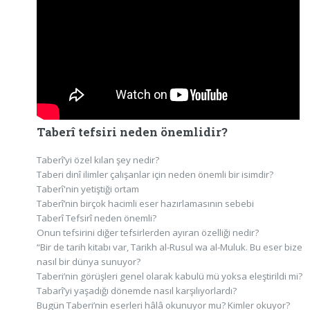
Taberî tefsiri neden önemlidir?
Taberî’yi özel kılan şey nedir?
Taberi dinî ilimler çalışanlar için neden önemli bir isimdir?
Taberî'nin yetiştiği ortam
Taberî’nin birçok hacimli eser hazırlamasının sebebi
Taberî Tefsirî neden önemli?
Onun tefsirini diğer tefsirlerden ayıran özelliği nedir?
“Bir de tarih kitabı var, Tarikh al-Rusul wa al-Muluk. Bu eser bize
nasıl bir dünya sunuyor?
Taberi’nin görüşleri genel olarak kabulü mü yoksa eleştirildi mi?
Tabarî’yi yaşadığı dönemde nasıl karşılıyorlardı?
Bugün Taberi’nin eserleri hâlâ okunuyor mu? Kimler okuyor?