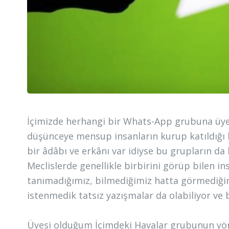
İçimizde herhangi bir Whats-App grubuna üye 
düşünceye mensup insanların kurup katıldığı b
bir âdâbı ve erkânı var idiyse bu grupların da
Meclislerde genellikle birbirini görüp bilen 
tanımadığımız, bilmediğimiz hatta görmediğim
istenmedik tatsız yazışmalar da olabiliyor ve 
Üyesi olduğum İçimdeki Havalar grubunun yönet