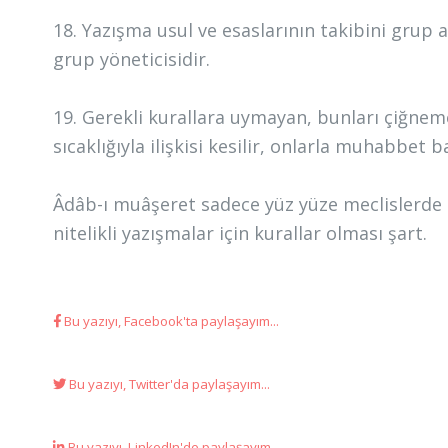
18. Yazışma usul ve esaslarının takibini gru
grup yöneticisidir.
19. Gerekli kurallara uymayan, bunları çiğne
sıcaklığıyla ilişkisi kesilir, onlarla muhabbet
Âdâb-ı muâşeret sadece yüz yüze meclislerde d
nitelikli yazışmalar için kurallar olması şart.
Bu yazıyı, Facebook'ta paylaşayım...
Bu yazıyı, Twitter'da paylaşayım...
Bu yazıyı, LinkedIn'de paylaşayım...