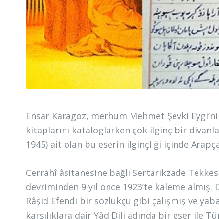
Ensar Karagöz, merhum Mehmet Şevki Eygi’nin
kitaplarını kataloglarken çok ilginç bir divanla
1945) ait olan bu eserin ilginçliği içinde Ara
Cerrahî âsitanesine bağlı Sertarikzade Tekkesi
devriminden 9 yıl önce 1923’te kaleme almış.
Râşid Efendi bir sözlükçü gibi çalışmış ve ya
karşılıklara dair Yâd Dili adında bir eser ile 