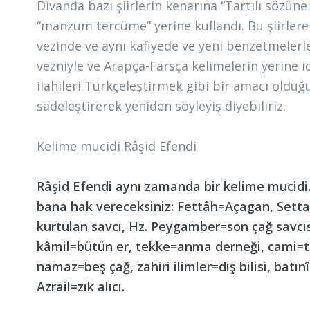
Divanda bazı şiirlerin kenarına “Tartılı sözün
“manzum tercüme” yerine kullandı. Bu şiirlere
vezinde ve aynı kafiyede ve yeni benzetmelerl
vezniyle ve Arapça-Farsça kelimelerin yerine ic
ilahileri Türkçeleştirmek gibi bir amacı olduğu
sadeleştirerek yeniden söyleyiş diyebiliriz.
Kelime mucidi Râşid Efendi
Râşid Efendi aynı zamanda bir kelime mucidi. 
bana hak vereceksiniz: Fettâh=Açagan, Sett
kurtulan savcı, Hz. Peygamber=son çağ savcıs
kâmil=bütün er, tekke=anma derneği, cami=t
namaz=beş çağ, zahiri ilimler=dış bilisi, batın
Azrail=zık alıcı.