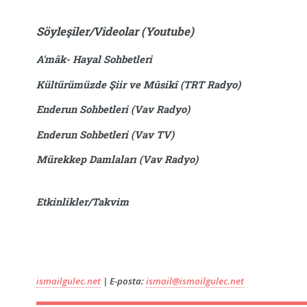
Söyleşiler/Videolar (Youtube)
A'mâk- Hayal Sohbetleri
Kültürümüzde Şiir ve Mûsikî (TRT Radyo)
Enderun Sohbetleri (Vav Radyo)
Enderun Sohbetleri (Vav TV)
Mürekkep Damlaları (Vav Radyo)
Etkinlikler/Takvim
ismailgulec.net
| E-posta:
ismail@ismailgulec.net