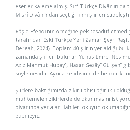
eserler kaleme almış. Sırf Türkçe Divân’ın da t
Mısrî Divânı’ndan seçtiği kimi şiirleri sadeleş
Râşid Efendi’nin örneğine pek tesadüf etmedi
tarafından Eski Türkçe Yeni Zaman Şeyh Raşit E
Dergah, 2024). Toplam 40 şiirin yer aldığı bu k
zamanda şiirleri bulunan Yunus Emre, Nesimî,
Aziz Mahmut Hüdayî, Hasan Sezâyî Gülşenî gibi 
söylemesidir. Ayrıca kendisinin de benzer konul
Şiirlere baktığımızda zikir ilahisi ağırlıklı old
muhtemelen zikirlerde de okunmasını istiyordu.
divanında yer alan ilahileri okuyup okumadığı
edemeyiz.