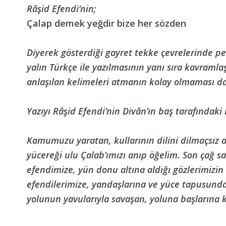
Râşid Efendi’nin;
Çalap demek yeğdir bize her sözden
Diyerek gösterdiği gayret tekke çevrelerinde pe
yalın Türkçe ile yazılmasının yanı sıra kavram
anlaşılan kelimeleri atmanın kolay olmaması da va
Yazıyı Râşid Efendi’nin Divân’ın baş tarafınd
Kamumuzu yaratan, kullarının dilini dilmaçsız a
yücereği ulu Çalab’ımızı anıp öğelim. Son çağ sav
efendimize, yün donu altına aldığı gözlerimizin a
efendilerimize, yandaşlarına ve yüce tapusunda 
yolunun yavularıyla savaşan, yoluna başlarına 