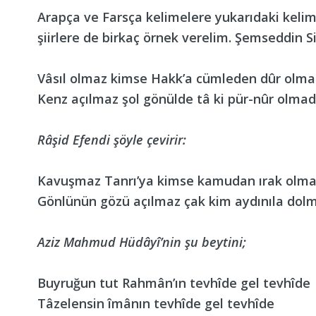
Arapça ve Farsça kelimelere yukarıdaki kelim
şiirlere de birkaç örnek verelim. Şemseddin Si
Vâsıl olmaz kimse Hakk’a cümleden dûr olm
Kenz açılmaz şol gönülde tâ ki pür-nûr olma
Râşid Efendi şöyle çevirir:
Kavuşmaz Tanrı’ya kimse kamudan ırak olm
Gönlünün gözü açılmaz çak kim aydınıla do
Aziz Mahmud Hüdâyî’nin şu beytini;
Buyruğun tut Rahmân’ın tevhîde gel tevhîde
Tâzelensin îmânın tevhîde gel tevhîde