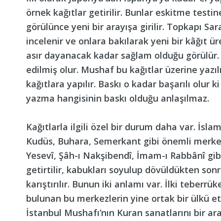
örnek kağıtlar getirilir. Bunlar eskitme testin
görülünce yeni bir arayışa girilir. Topkapı Sa
incelenir ve onlara bakılarak yeni bir kâğıt ü
asır dayanacak kadar sağlam olduğu görülür. B
edilmiş olur. Mushaf bu kağıtlar üzerine yazıl
kağıtlara yapılır. Baskı o kadar başarılı olu
yazma hangisinin baskı olduğu anlaşılmaz.
Kağıtlarla ilgili özel bir durum daha var. İsla
Kudüs, Buhara, Semerkant gibi önemli merke
Yesevî, Şâh-ı Nakşibendî, İmam-ı Rabbânî gibi
getirtilir, kabukları soyulup dövüldükten s
karıştırılır. Bunun iki anlamı var. İlki teber
bulunan bu merkezlerin yine ortak bir ülkü e
İstanbul Mushafı’nın Kuran sanatlarını bir ara