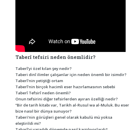
Taberî tefsiri neden önemlidir?
Taberî’yi özel kılan şey nedir?
Taberi dinî ilimler çalışanlar için neden önemli bir isimdir?
Taberî'nin yetiştiği ortam
Taberî’nin birçok hacimli eser hazırlamasının sebebi
Taberî Tefsirî neden önemli?
Onun tefsirini diğer tefsirlerden ayıran özelliği nedir?
“Bir de tarih kitabı var, Tarikh al-Rusul wa al-Muluk. Bu eser
bize nasıl bir dünya sunuyor?
Taberi’nin görüşleri genel olarak kabulü mü yoksa
eleştirildi mi?
Tabarî’yi yaşadığı dönemde nasıl karşılıyorlardı?