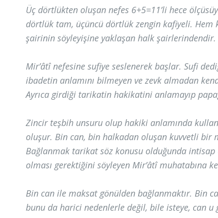
Üç dörtlükten oluşan nefes 6+5=11’li hece ölçüsüyl
dörtlük tam, üçüncü dörtlük zengin kafiyeli. He
şairinin söyleyişine yaklaşan halk şairlerindendir.
Mir’âtî nefesine sufiye seslenerek başlar. Sufi dedi
ibadetin anlamını bilmeyen ve zevk almadan kendisi
Ayrıca girdiği tarikatin hakikatini anlamayıp papa
Zincir teşbih unsuru olup hakiki anlamında kulla
oluşur. Bin can, bin halkadan oluşan kuvvetli bir m
Bağlanmak tarikat söz konusu olduğunda intisap 
olması gerektiğini söyleyen Mir’âtî muhatabına kend
Bin can ile maksat gönülden bağlanmaktır. Bin ca
bunu da harici nedenlerle değil, bile isteye, can u