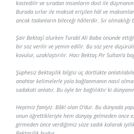
kastedilir ve sıradan insanların dost ile düşmanı
Burada sırlar ile maksat erişilen hâl ve makamlar
ancak tadanların bileceği hâllerdir. Sır olmaklığı
Şair Bektaşî olurken Turabî Ali Baba önünde ettiği 
bir söz verilir ve yemin edilir. Bu söz yere düşü
kovulur, uzaklaştırılır. Hacı Bektaş Pir Sultan’a b
Şüphesiz Bektaşilik bilgisi üç dörtlükte anlatılabi
anahtar kelimelerle yola bağlanmanın nasıl olması 
sadakati anlatır. Bu öyle bir bağlılıktır ki dünyanı
Hepimiz faniyiz. Bâkî olan O’dur. Bu dünyada yap
onun öğrettikleriyle hem dünyay gelmeden önce e
girmeden önce verdiğimiz söze sadık kalarak iyilik
Bektaşilik budur.