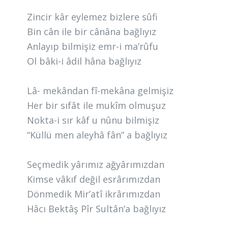
Zincir kâr eylemez bizlere sûfi
Bin cân ile bir cânâna bağlıyız
Anlayıp bilmişiz emr-i ma’rûfu
Ol bâki-i âdil hâna bağlıyız
Lâ- mekândan fî-mekâna gelmişiz
Her bir sıfât ile mukîm olmuşuz
Nokta-i sır kâf u nûnu bilmişiz
“Küllü men aleyhâ fân” a bağlıyız
Seçmedik yârımız ağyârımızdan
Kimse vâkıf değil esrârımızdan
Dönmedik Mir’atî ikrârımızdan
Hâcı Bektâş Pîr Sultân’a bağlıyız