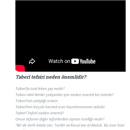
Taberî tefsiri neden önemlidir?
Taberî’yi özel kılan şey nedir?
Taberi dinî ilimler çalışanlar için neden önemli bir isimdir?
Taberî'nin yetiştiği ortam
Taberî’nin birçok hacimli eser hazırlamasının sebebi
Taberî Tefsirî neden önemli?
Onun tefsirini diğer tefsirlerden ayıran özelliği nedir?
“Bir de tarih kitabı var, Tarikh al-Rusul wa al-Muluk. Bu eser bize