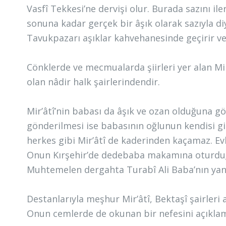
Vasfî Tekkesi’ne dervişi olur. Burada sazını ile
sonuna kadar gerçek bir âşık olarak sazıyla diy
Tavukpazarı aşıklar kahvehanesinde geçirir ve
Cönklerde ve mecmualarda şiirleri yer alan Mir’
olan nâdir halk şairlerindendir.
Mir’âtî’nin babası da âşık ve ozan olduğuna g
gönderilmesi ise babasının oğlunun kendisi g
herkes gibi Mir’âtî de kaderinden kaçamaz. Ev
Onun Kırşehir’de dedebaba makamına oturduğu
Muhtemelen dergahta Turabî Ali Baba’nın yan
Destanlarıyla meşhur Mir’âtî, Bektaşî şairleri 
Onun cemlerde de okunan bir nefesini açıklam