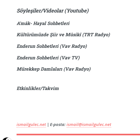
Söyleşiler/Videolar (Youtube)
A'mâk- Hayal Sohbetleri
Kültürümüzde Şiir ve Mûsikî (TRT Radyo)
Enderun Sohbetleri (Vav Radyo)
Enderun Sohbetleri (Vav TV)
Mürekkep Damlaları (Vav Radyo)
Etkinlikler/Takvim
ismailgulec.net
| E-posta:
ismail@ismailgulec.net