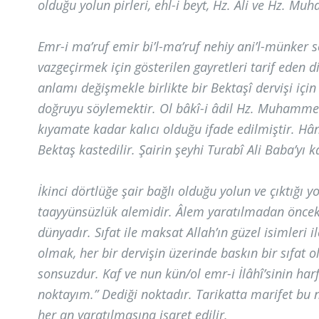
olduğu yolun pirleri, ehl-i beyt, Hz. Ali ve Hz. Mu
Emr-i ma’ruf emir bi’l-ma’ruf nehiy ani’l-münker 
vazgeçirmek için gösterilen gayretleri tarif eden di
anlamı değişmekle birlikte bir Bektaşî dervişi içi
doğruyu söylemektir. Ol bâkî-i âdil Hz. Muhammed,
kıyamate kadar kalıcı olduğu ifade edilmiştir. Hâ
Bektaş kastedilir. Şairin şeyhi Turabî Ali Baba’yı 
İkinci dörtlüğe şair bağlı olduğu yolun ve çıktığ
taayyünsüzlük alemidir. Âlem yaratılmadan önceki
dünyadır. Sıfat ile maksat Allah’ın güzel isimleri i
olmak, her bir dervişin üzerinde baskın bir sıfat old
sonsuzdur. Kaf ve nun kün/ol emr-i İlâhî’sinin harfl
noktayım.” Dediği noktadır. Tarikatta marifet bu n
her an yaratılmasına işaret edilir.