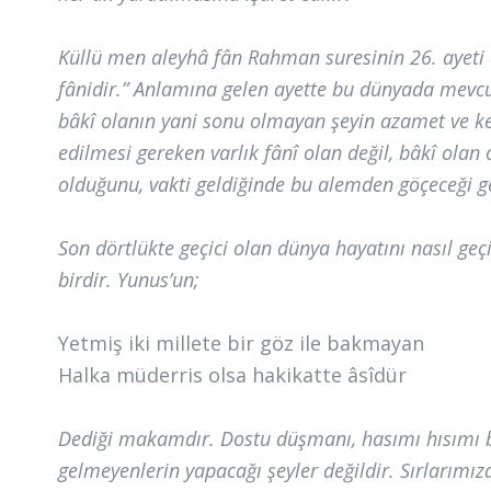
Küllü men aleyhâ fân Rahman suresinin 26. ayeti o
fânidir.” Anlamına gelen ayette bu dünyada mevcut
bâkî olanın yani sonu olmayan şeyin azamet ve kere
edilmesi gereken varlık fânî olan değil, bâkî olan 
olduğunu, vakti geldiğinde bu alemden göçeceği ge
Son dörtlükte geçici olan dünya hayatını nasıl geç
birdir. Yunus’un;
Yetmiş iki millete bir göz ile bakmayan
Halka müderris olsa hakikatte âsîdür
Dediği makamdır. Dostu düşmanı, hasımı hısımı
gelmeyenlerin yapacağı şeyler değildir. Sırlarımı