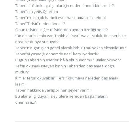
Taberi dinî ilimler çalışanlar için neden önemli bir isimdir?
Taberî'nin yetiştiği ortam
Taberî’nin birçok hacimli eser hazırlamasının sebebi
Taberî Tefsirî neden önemli?
Onun tefsirini diğer tefsirlerden ayıran özelliği nedir?
“Bir de tarih kitabı var, Tarikh al-Rusul wa al-Muluk. Bu eser bize
nasıl bir dünya sunuyor?
Taberi’nin görüşleri genel olarak kabulü mü yoksa eleştirildi mi?
Tabarî’yi yaşadığı dönemde nasıl karşılıyorlardı?
Bugün Taberi’nin eserleri hâlâ okunuyor mu? Kimler okuyor?
Tefsir okumak isteyen birinin Taberi’den başlaması doğru
mudur?
Kimler tefsir okuyabilir? Tefsir okumaya nereden başlamak
lazım?
Taberi hakkında yanlış bilinen şeyler var mı?
Bu alana ilgi duyan izleyicilere nereden başlamalarını
önerirsiniz?