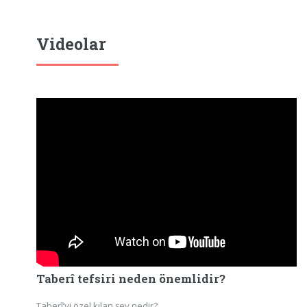
Videolar
Taberî tefsiri neden önemlidir?
Taberî’yi özel kılan şey nedir?