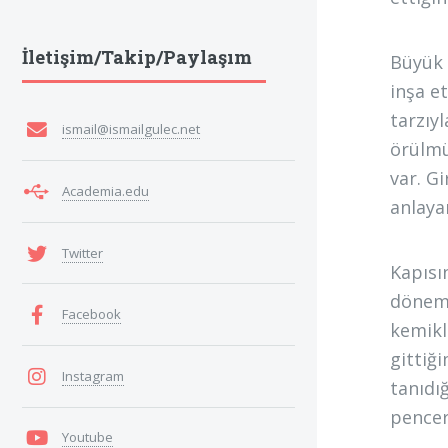
İletişim/Takip/Paylaşım
Büyük 
inşa e
tarzıyl
ismail@ismailgulec.net
örülmü
var. Gi
Academia.edu
anlay
Twitter
Kapısı
döneml
Facebook
kemikl
gittiğ
Instagram
tanıdı
pencer
Youtube