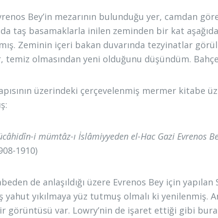
vrenos Bey’in mezarının bulunduğu yer, camdan göreb
nda taş basamaklarla inilen zeminden bir kat aşağıda.
lmış. Zeminin içeri bakan duvarında tezyinatlar görü
r, temiz olmasından yeni olduğunu düşündüm. Bahçesi
kapısının üzerindeki çerçevelenmiş mermer kitabe üz
ş:
câhidîn-i mümtâz-ı İslâmiyyeden el-Hac Gazi Evrenos Bey 
908-1910)
abeden de anlaşıldığı üzere Evrenos Bey için yapılan
ış yahut yıkılmaya yüz tutmuş olmalı ki yenilenmiş. 
ir görüntüsü var. Lowry’nin de işaret ettiği gibi bu