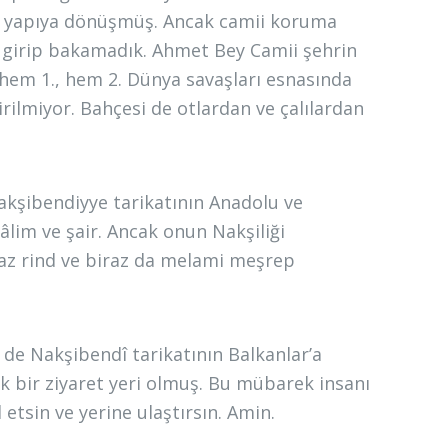
ir yapıya dönüşmüş. Ancak camii koruma
çin girip bakamadık. Ahmet Bey Camii şehrin
 hem 1., hem 2. Dünya savaşları esnasında
 girilmiyor. Bahçesi de otlardan ve çalılardan
 Nakşibendiyye tarikatının Anadolu ve
lim ve şair. Ancak onun Nakşiliği
raz rind ve biraz da melami meşrep
e de Nakşibendî tarikatının Balkanlar’a
 bir ziyaret yeri olmuş. Bu mübarek insanı
etsin ve yerine ulaştırsın. Amin.