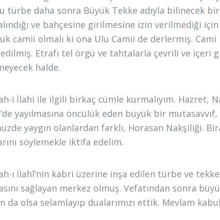
Bu türbe daha sonra Büyük Tekke adıyla bilinecek b
 alındığı ve bahçesine girilmesine izin verilmediği i
ük camii olmalı ki ona Ulu Camii de derlermiş. Cami
edilmiş. Etrafı tel örgü ve tahtalarla çevrili ve içeri
eyecek halde.
ah-i İlahi ile ilgili birkaç cümle kurmalıyım. Hazret,
’de yayılmasına öncülük eden büyük bir mutasavvıf, â
zde yaygın olanlardan farklı, Horasan Nakşiliği. Bi
arını söylemekle iktifa edelim.
ah-ı İlahî’nin kabri üzerine inşa edilen türbe ve tekk
asını sağlayan merkez olmuş. Vefatından sonra büyük
n da olsa selamlayıp dualarımızı ettik. Mevlam kabul 