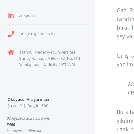
Gazi E
LinkedIn
tarafı
bırakı
(90) (216) 280 26 87
şey va
İstanbul Medeniyet Üniversitesi
Giriş 
Güney Kampüs A Blok, K2, No.114
yazılmı
Dumlupınar - Kadıköy / İSTANBUL
Mü
(1
Okuyucu, Araştırmacı
Şu an: 9 | Bugün: 500
Bu kit
02 Ağustos 2026 itibariyle
yıkılm
5460
uzak b
kez ziyaret edilmiştir.