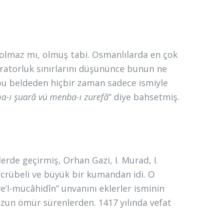
r olmaz mı, olmuş tabi. Osmanlılarda en çok
paratorluk sınırlarını düşününce bunun ne
 bu beldeden hiçbir zaman sadece ismiyle
-ı şuarâ vü menba-ı zurefâ
” diye bahsetmiş.
rde geçirmiş, Orhan Gazi, I. Murad, I.
ecrübeli ve büyük bir kumandan idi. O
e’l-mücâhidîn” unvanını eklerler isminin
un ömür sürenlerden. 1417 yılında vefat