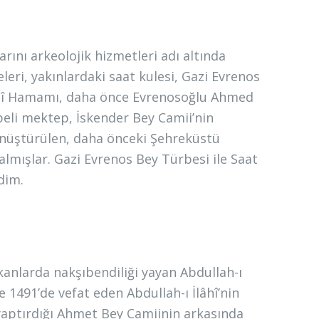
ını arkeolojik hizmetleri adı altında
leri, yakınlardaki saat kulesi, Gazi Evrenos
âhî Hamamı, daha önce Evrenosoğlu Ahmed
beli mektep, İskender Bey Camii’nin
dönüştürülen, daha önceki Şehreküstü
almışlar. Gazi Evrenos Bey Türbesi ile Saat
dim.
kanlarda nakşıbendiliği yayan Abdullah-ı
e 1491’de vefat eden Abdullah-ı İlâhî’nin
aptırdığı Ahmet Bey Camiinin arkasında