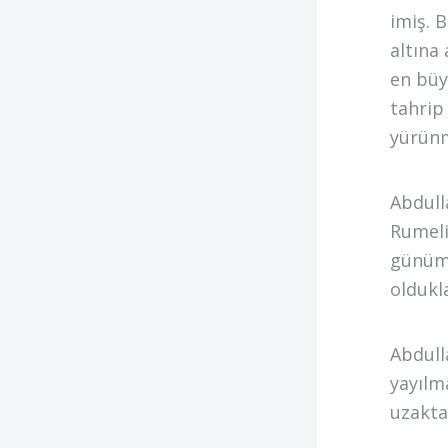
imiş. 
altına
en büy
tahrip 
yürünm
Abdull
Rumeli
günümü
oldukl
Abdull
yayılm
uzakta