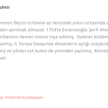
ulesi
vrenos Bey’in türbenin az ilerisinde yolun ortasında 
en ayrılmak olmazdı. 1754’te Evrenosoğlu Şerif A
türbesinin hemen önüne inşa edilmiş. Kulenin kitabes
yazmış. II. Dünya Savaşında Almanların açtığı ateşlerl
mış ve yıkılan üst kulesi de yeninden yapılmış. Ahmed
var.
yı, Facebook'ta paylaşayım...