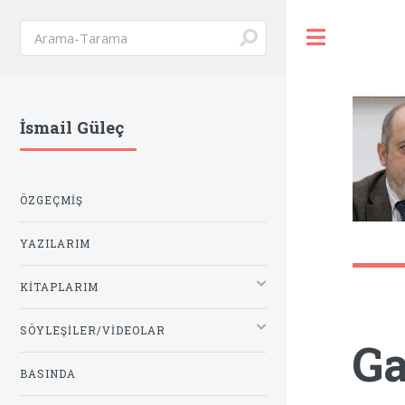
Toggle
İsmail Güleç
ÖZGEÇMIŞ
YAZILARIM
KITAPLARIM
SÖYLEŞILER/VIDEOLAR
Ga
BASINDA