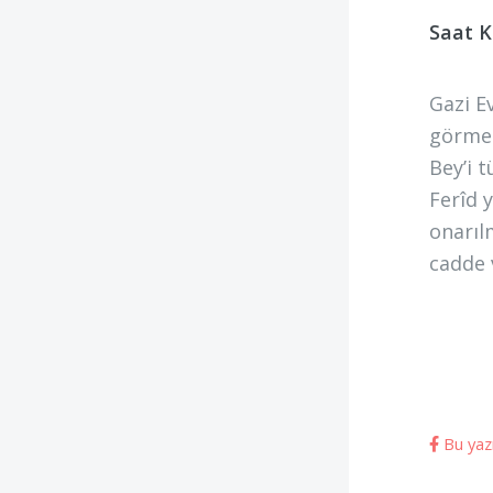
Saat K
Gazi E
görmed
Bey’i 
Ferîd 
onarıl
cadde 
Bu yazı