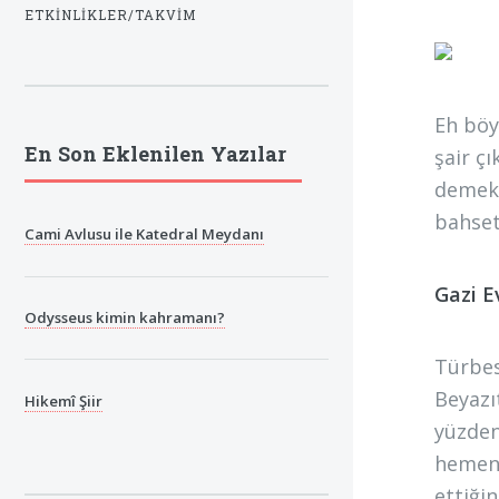
ETKINLIKLER/TAKVIM
Eh böy
En Son Eklenilen Yazılar
şair ç
demek 
bahset
Cami Avlusu ile Katedral Meydanı
Gazi E
Odysseus kimin kahramanı?
Türbes
Beyazı
Hikemî Şiir
yüzden
hemen 
ettiğin