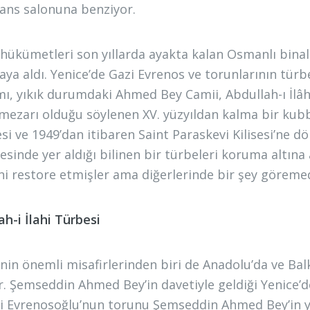
ans salonuna benziyor.
hükümetleri son yıllarda ayakta kalan Osmanlı binalar
ya aldı. Yenice’de Gazi Evrenos ve torunlarının türbe
, yıkık durumdaki Ahmed Bey Camii, Abdullah-ı İl
 mezarı olduğu söylenen XV. yüzyıldan kalma bir kub
si ve 1949’dan itibaren Saint Paraskevi Kilisesi’ne 
esinde yer aldığı bilinen bir türbeleri koruma altına 
’ni restore etmişler ama diğerlerinde bir şey göreme
ah-i İlahi Türbesi
’nin önemli misafirlerinden biri de Anadolu’da ve Bal
dir. Şemseddin Ahmed Bey’in davetiyle geldiği Yenice’d
i Evrenosoğlu’nun torunu Şemseddin Ahmed Bey’in y