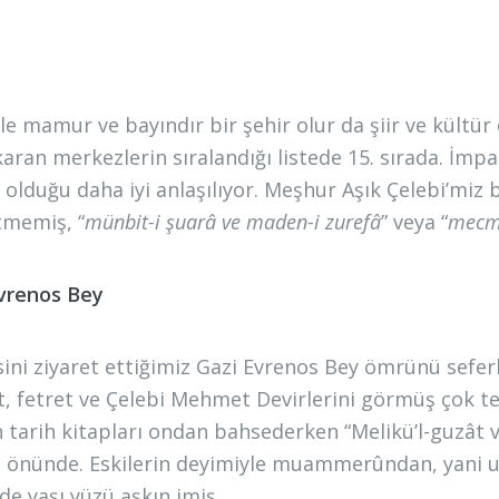
le mamur ve bayındır bir şehir olur da şiir ve kültü
ıkaran merkezlerin sıralandığı listede 15. sırada. İm
olduğu daha iyi anlaşılıyor. Meşhur Aşık Çelebi’miz
memiş, “
münbit-i şuarâ ve maden-i zurefâ
” veya “
mecma
vrenos Bey
ini ziyaret ettiğimiz Gazi Evrenos Bey ömrünü seferle
t, fetret ve Çelebi Mehmet Devirlerini görmüş çok t
 tarih kitapları ondan bahsederken “Melikü’l-guzât v
önünde. Eskilerin deyimiyle muammerûndan, yani uz
de yaşı yüzü aşkın imiş.