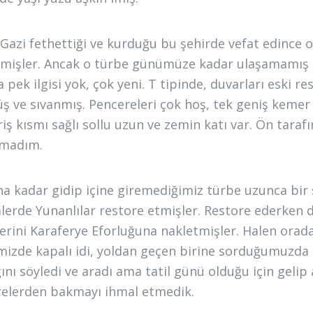
Gazi fethettiği ve kurduğu bu şehirde vefat edince o
tmişler. Ancak o türbe günümüze kadar ulaşamamış 
a pek ilgisi yok, çok yeni. T tipinde, duvarları eski r
ş ve sıvanmış. Pencereleri çok hoş, tek geniş kemer 
riş kısmı sağlı sollu uzun ve zemin katı var. Ön taraf
amadım.
na kadar gidip içine giremediğimiz türbe uzunca bir s
erde Yunanlılar restore etmişler. Restore ederken d
erini Karaferye Eforluğuna nakletmişler. Halen orad
imizde kapalı idi, yoldan geçen birine sorduğumuzda 
ğını söyledi ve aradı ama tatil günü olduğu için gelip
elerden bakmayı ihmal etmedik.