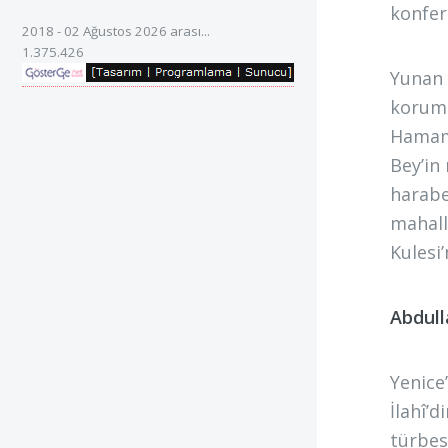
konfer
2018 - 02 Ağustos 2026 arası...
1.375.426
Yunan 
koruma
Hamamı
Bey’in
harabe
mahall
Kulesi
Abdull
Yenice
İlahî’
türbes