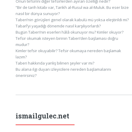
Onun tefsirini diğer tefsirlerden ayıran özelliği nedir?
“Bir de tarih kitabı var, Tarikh al-Rusul wa al-Muluk. Bu eser bize
nasıl bir dünya sunuyor?
Taberi’nin görüşleri genel olarak kabulü mü yoksa eleştirildi mi?
Tabarî’yi yaşadığı dönemde nasıl karşılıyorlardı?
Bugün Taberi’nin eserleri hâlâ okunuyor mu? Kimler okuyor?
Tefsir okumak isteyen birinin Taberi’den başlaması doğru
mudur?
Kimler tefsir okuyabilir? Tefsir okumaya nereden başlamak
lazım?
Taberi hakkında yanlış bilinen şeyler var mı?
Bu alana ilgi duyan izleyicilere nereden başlamalarını
önerirsiniz?
ismailgulec.net