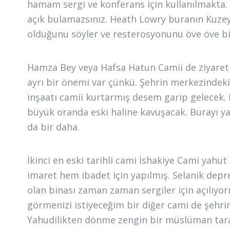
hamam sergi ve konferans için kullanılmakta
açık bulamazsınız. Heath Lowry buranın Kuzey
olduğunu söyler ve resterosyonunu öve öve b
Hamza Bey veya Hafsa Hatun Camii de ziyaret e
ayrı bir önemi var çünkü. Şehrin merkezindek
inşaatı camii kurtarmış desem garip gelecek.
büyük oranda eski haline kavuşacak. Burayı y
da bir daha.
İkinci en eski tarihli cami İshakiye Cami yahu
imaret hem ibadet için yapılmış. Selanik dep
olan binası zaman zaman sergiler için açılıy
görmenizi istiyeceğim bir diğer cami de şehri
Yahudilikten dönme zengin bir müslüman tarafı