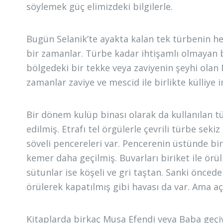
söylemek güç elimizdeki bilgilerle.
Bugün Selanik’te ayakta kalan tek türbenin h
bir zamanlar. Türbe kadar ihtişamlı olmayan 
bölgedeki bir tekke veya zaviyenin şeyhi ola
zamanlar zaviye ve mescid ile birlikte külliye 
Bir dönem kulüp binası olarak da kullanılan t
edilmiş. Etrafı tel örgülerle çevrili türbe sek
söveli pencereleri var. Pencerenin üstünde bi
kemer daha geçilmiş. Buvarları biriket ile ö
sütunlar ise köşeli ve gri taştan. Sanki önced
örülerek kapatılmış gibi havası da var. Ama a
Kitaplarda birkaç Musa Efendi veya Baba geçiy