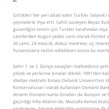
Gittikleri her yeri abad eden Türkler Selanik’
çeşmelerle ihya etti. Sahili süsleyen Beyaz Kul
güvenliğini temin için Türkler tarafından inşa e
camilerden bugün yedisi cami olarak hizmet ve
36 cami, 24 mescid, dokuz medrese, üç imaret,
Yunanistan’a teslim edildikten sonra bu eserl
Şehri 1. ve 2. Dünya savaşları mahvedince şehir
yıkıldı ve yerlerine binalar dikildi. 1891’den 
idadiye mektebi binası (Selanik Ünivesirtesi i
Konservatuvarı olarak kullanılan Osmanlı Banka
dönem Osmanlı kamu binaları da duruyor ve hâl
geçirdiği Villa Allatini de, Mustafa Kemal A
söyleyeyim, Selanik elektrikle aydınlatılan ilk 