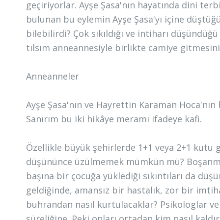
geçiriyorlar. Ayşe Şasa'nın hayatında dini ter
bulunan bu eylemin Ayşe Şasa'yı içine düştü
bilebilirdi? Çok sıkıldığı ve intiharı düşündü
tılsım anneannesiyle birlikte camiye gitmesini
Anneanneler
Ayşe Şasa'nın ve Hayrettin Karaman Hoca'nın 
Sanırım bu iki hikâye meramı ifadeye kafi.
Özellikle büyük şehirlerde 1+1 veya 2+1 kutu g
düşününce üzülmemek mümkün mü? Boşanmış a
başına bir çocuğa yüklediği sıkıntıları da düş
geldiğinde, amansız bir hastalık, zor bir imti
buhrandan nasıl kurtulacaklar? Psikologlar ve 
süreliğine. Peki onları ortadan kim nasıl kald