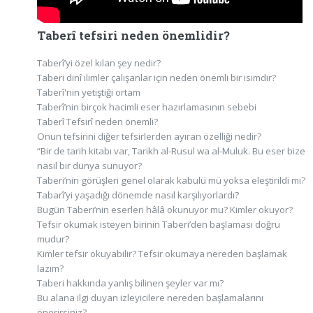
Taberî tefsiri neden önemlidir?
Taberî’yi özel kılan şey nedir?
Taberi dinî ilimler çalışanlar için neden önemli bir isimdir?
Taberî'nin yetiştiği ortam
Taberî’nin birçok hacimli eser hazırlamasının sebebi
Taberî Tefsirî neden önemli?
Onun tefsirini diğer tefsirlerden ayıran özelliği nedir?
“Bir de tarih kitabı var, Tarikh al-Rusul wa al-Muluk. Bu eser bize
nasıl bir dünya sunuyor?
Taberi’nin görüşleri genel olarak kabulü mü yoksa eleştirildi mi?
Tabarî’yi yaşadığı dönemde nasıl karşılıyorlardı?
Bugün Taberi’nin eserleri hâlâ okunuyor mu? Kimler okuyor?
Tefsir okumak isteyen birinin Taberi’den başlaması doğru
mudur?
Kimler tefsir okuyabilir? Tefsir okumaya nereden başlamak
lazım?
Taberi hakkında yanlış bilinen şeyler var mı?
Bu alana ilgi duyan izleyicilere nereden başlamalarını
önerirsiniz?