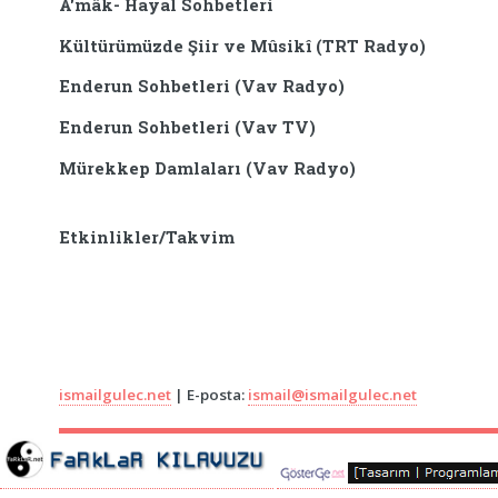
A'mâk- Hayal Sohbetleri
Kültürümüzde Şiir ve Mûsikî (TRT Radyo)
Enderun Sohbetleri (Vav Radyo)
Enderun Sohbetleri (Vav TV)
Mürekkep Damlaları (Vav Radyo)
Etkinlikler/Takvim
ismailgulec.net
| E-posta:
ismail@ismailgulec.net