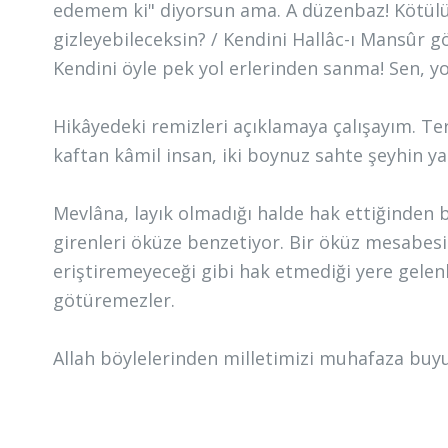
edemem ki" diyorsun ama. A düzenbaz! Kötülüğü,
gizleyebileceksin? / Kendini Hallâc-ı Mansûr
Kendini öyle pek yol erlerinden sanma! Sen, yol 
Hikâyedeki remizleri açıklamaya çalışayım. Ter
kaftan kâmil insan, iki boynuz sahte şeyhin ya
Mevlâna, layık olmadığı halde hak ettiğinden b
girenleri öküze benzetiyor. Bir öküz mesabesi
eriştiremeyeceği gibi hak etmediği yere gelenl
götüremezler.
Allah böylelerinden milletimizi muhafaza buy