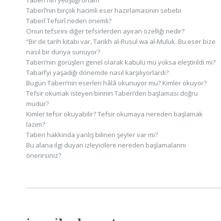
Taberî'nin yetiştiği ortam
Taberî’nin birçok hacimli eser hazırlamasının sebebi
Taberî Tefsirî neden önemli?
Onun tefsirini diğer tefsirlerden ayıran özelliği nedir?
“Bir de tarih kitabı var, Tarikh al-Rusul wa al-Muluk. Bu eser bize
nasıl bir dünya sunuyor?
Taberi’nin görüşleri genel olarak kabulü mü yoksa eleştirildi mi?
Tabarî’yi yaşadığı dönemde nasıl karşılıyorlardı?
Bugün Taberi’nin eserleri hâlâ okunuyor mu? Kimler okuyor?
Tefsir okumak isteyen birinin Taberi’den başlaması doğru
mudur?
Kimler tefsir okuyabilir? Tefsir okumaya nereden başlamak
lazım?
Taberi hakkında yanlış bilinen şeyler var mı?
Bu alana ilgi duyan izleyicilere nereden başlamalarını
önerirsiniz?