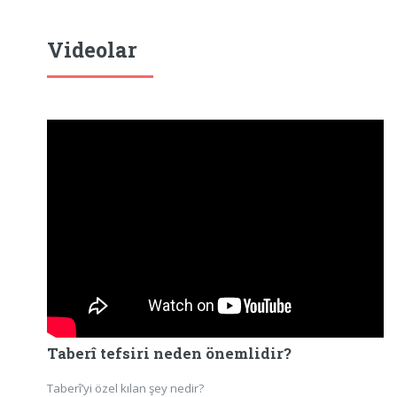
Videolar
Taberî tefsiri neden önemlidir?
Taberî’yi özel kılan şey nedir?