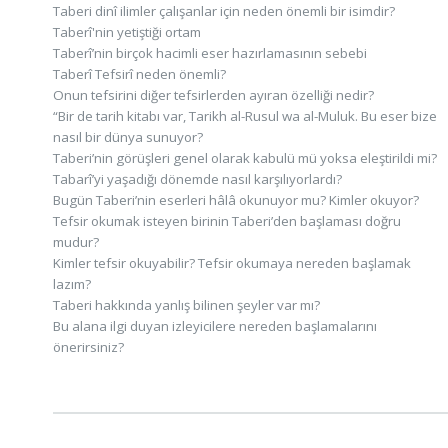
Taberi dinî ilimler çalışanlar için neden önemli bir isimdir?
Taberî'nin yetiştiği ortam
Taberî’nin birçok hacimli eser hazırlamasının sebebi
Taberî Tefsirî neden önemli?
Onun tefsirini diğer tefsirlerden ayıran özelliği nedir?
“Bir de tarih kitabı var, Tarikh al-Rusul wa al-Muluk. Bu eser bize
nasıl bir dünya sunuyor?
Taberi’nin görüşleri genel olarak kabulü mü yoksa eleştirildi mi?
Tabarî’yi yaşadığı dönemde nasıl karşılıyorlardı?
Bugün Taberi’nin eserleri hâlâ okunuyor mu? Kimler okuyor?
Tefsir okumak isteyen birinin Taberi’den başlaması doğru
mudur?
Kimler tefsir okuyabilir? Tefsir okumaya nereden başlamak
lazım?
Taberi hakkında yanlış bilinen şeyler var mı?
Bu alana ilgi duyan izleyicilere nereden başlamalarını
önerirsiniz?