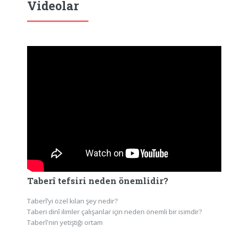
Videolar
Taberî tefsiri neden önemlidir?
Taberî’yi özel kılan şey nedir?
Taberi dinî ilimler çalışanlar için neden önemli bir isimdir?
Taberî'nin yetiştiği ortam