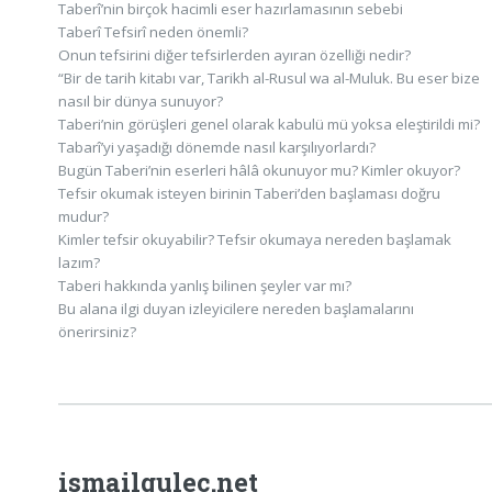
Taberî’nin birçok hacimli eser hazırlamasının sebebi
Taberî Tefsirî neden önemli?
Onun tefsirini diğer tefsirlerden ayıran özelliği nedir?
“Bir de tarih kitabı var, Tarikh al-Rusul wa al-Muluk. Bu eser bize
nasıl bir dünya sunuyor?
Taberi’nin görüşleri genel olarak kabulü mü yoksa eleştirildi mi?
Tabarî’yi yaşadığı dönemde nasıl karşılıyorlardı?
Bugün Taberi’nin eserleri hâlâ okunuyor mu? Kimler okuyor?
Tefsir okumak isteyen birinin Taberi’den başlaması doğru
mudur?
Kimler tefsir okuyabilir? Tefsir okumaya nereden başlamak
lazım?
Taberi hakkında yanlış bilinen şeyler var mı?
Bu alana ilgi duyan izleyicilere nereden başlamalarını
önerirsiniz?
ismailgulec.net