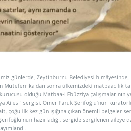
imiz günlerde, Zeytinburnu Belediyesi himâyesinde, 
m Müteferrika'dan sonra ülkemizdeki matbaacılık tar
 kurucusu olduğu Matbaa-i Ebüzziya çalışmalarının ye
ya Ailesi" sergisi, Ömer Faruk Şerifoğlu'nun küratör
ait, çoğu ilk kez gün ışığına çıkan önemli belgeler ser
erifoğlu'nun hazırladığı, sergide sergilenen aileye dai
yayımlandı.