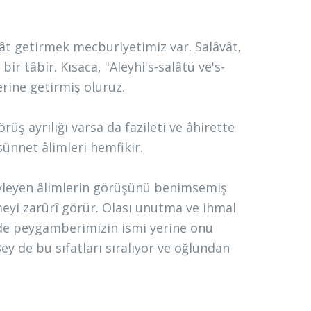
t getirmek mecburiyetimiz var. Salâvât,
 tâbir. Kısaca, "Aleyhi's-salâtü ve's-
erine getirmiş oluruz.
ş ayrılığı varsa da fazileti ve âhirette
ünnet âlimleri hemfikir.
yleyen âlimlerin görüşünü benimsemiş
eyi zarûrî görür. Olası unutma ve ihmal
de peygamberimizin ismi yerine onu
ey de bu sıfatları sıralıyor ve oğlundan