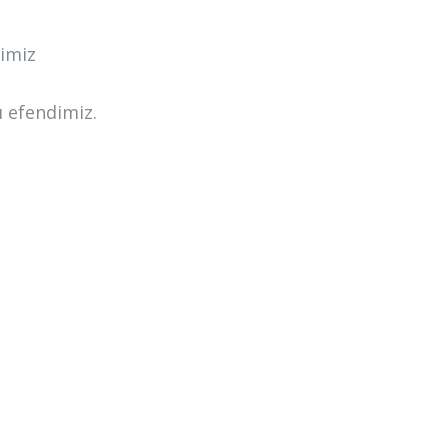
dimiz
ı efendimiz.