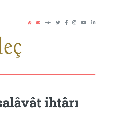
alâvât ihtârı