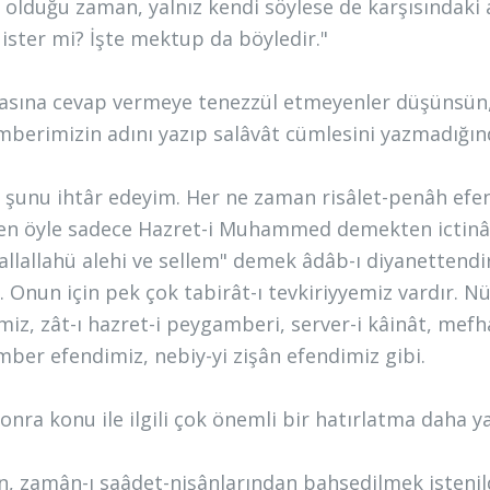
 olduğu zaman, yalnız kendi söylese de karşısındaki
ister mi? İşte mektup da böyledir."
asına cevap vermeye tenezzül etmeyenler düşünsün,
berimizin adını yazıp salâvât cümlesini yazmadığınd
e şunu ihtâr edeyim. Her ne zaman risâlet-penâh efen
sen öyle sadece Hazret-i Muhammed demekten ictinâb et
sallallahü alehi ve sellem" demek âdâb-ı diyanettendi
r. Onun için pek çok tabirât-ı tevkiriyyemiz vardır.
miz, zât-ı hazret-i peygamberi, server-i kâinât, mefh
ber efendimiz, nebiy-yi zişân efendimiz gibi.
onra konu ile ilgili çok önemli bir hatırlatma daha y
n, zamân-ı saâdet-nişânlarından bahsedilmek istenild