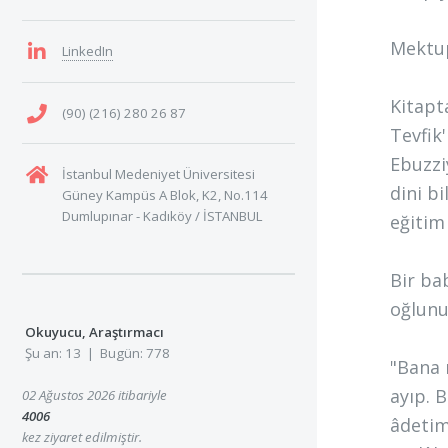
Mektup
LinkedIn
Kitapt
(90) (216) 280 26 87
Tevfik
Ebuzzi
İstanbul Medeniyet Üniversitesi
dini b
Güney Kampüs A Blok, K2, No.114
Dumlupınar - Kadıköy / İSTANBUL
eğitim
Bir ba
oğlunu
Okuyucu, Araştırmacı
Şu an: 13 | Bugün: 778
"Bana 
ayıp. 
02 Ağustos 2026 itibariyle
4006
âdetim
kez ziyaret edilmiştir.