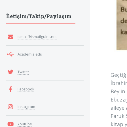
İletişim/Takip/Paylaşım
ismail@ismailgulec.net
Academia.edu
Twitter
Geçtiğ
İbrahi
Facebook
Bey'in
Ebüzzi
Instagram
aileye 
Faruk Ş
kitap 
Youtube