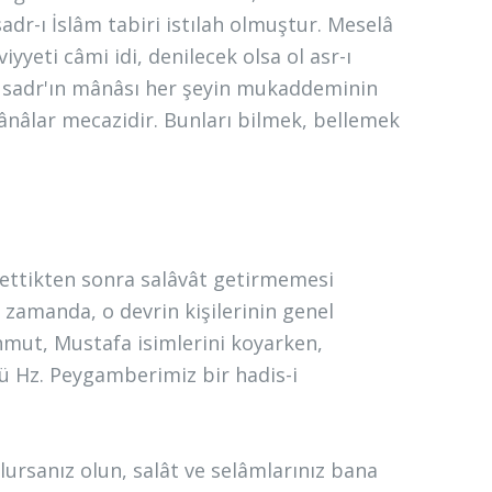
sadr-ı İslâm tabiri istılah olmuştur. Meselâ
yyeti câmi idi, denilecek olsa ol asr-ı
ü sadr'ın mânâsı her şeyin mukaddeminin
 mânâlar mecazidir. Bunları bilmek, bellemek
ettikten sonra salâvât getirmemesi
ı zamanda, o devrin kişilerinin genel
hmut, Mustafa isimlerini koyarken,
 Hz. Peygamberimiz bir hadis-i
lursanız olun, salât ve selâmlarınız bana