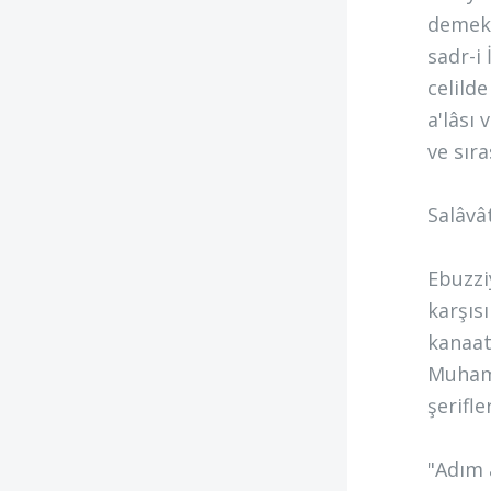
demek 
sadr-i 
celild
a'lâsı
ve sıra
Salâvâ
Ebuzzi
karşıs
kanaat
Muhamm
şerifle
"Adım 