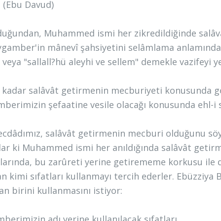
." (Ebu Davud)
uğundan, Muhammed ismi her zikredildiğinde salâvâ
ygamber'in mânevî şahsiyetini selâmlama anlamında bir
 veya "sallall?hü aleyhi ve sellem" demekle vazifeyi y
 kadar salâvât getirmenin mecburiyeti konusunda görü
berimizin şefaatine vesile olacağı konusunda ehl-i s
ecdâdımız, salâvât getirmenin mecburi olduğunu sö
lar ki Muhammed ismi her anıldığında salâvât getirm
arında, bu zarûreti yerine getirememe korkusu ile 
an kimi sıfatları kullanmayı tercih ederler. Ebüzziya B
an birini kullanmasını istiyor:
berimizin adı yerine kullanılacak sıfatları