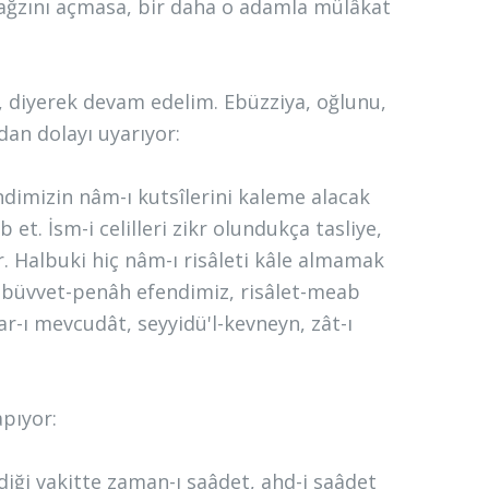
 ağzını açmasa, bir daha o adamla mülâkat
 diyerek devam edelim. Ebüzziya, oğlunu,
an dolayı uyarıyor:
dimizin nâm-ı kutsîlerini kaleme alacak
. İsm-i celilleri zikr olundukça tasliye,
r. Halbuki hiç nâm-ı risâleti kâle almamak
 Nübüvvet-penâh efendimiz, risâlet-meab
ar-ı mevcudât, seyyidü'l-kevneyn, zât-ı
apıyor:
iği vakitte zaman-ı saâdet, ahd-i saâdet