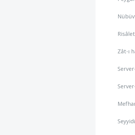
Nübüvv
Risâle
Zât-ı 
Server-
Server
Mefhar
Seyyid