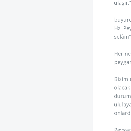
ulaşır
buyurd
Hz. Pe
selâm"
Her ne
peygam
Bizim 
olacak
duruml
ululay
onlard
Peygam