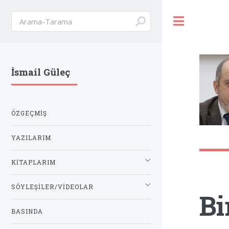
Toggle
İsmail Güleç
ÖZGEÇMIŞ
YAZILARIM
KITAPLARIM
SÖYLEŞILER/VIDEOLAR
Bi
BASINDA