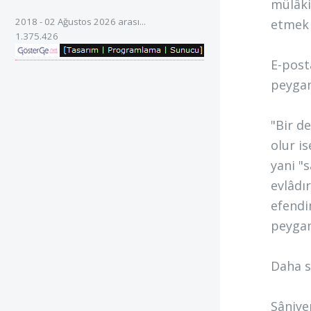
mülâki
2018 - 02 Ağustos 2026 arası...
etmek 
1.375.426
E-post
peygam
"Bir d
olur i
yani "
evlâdı
efendi
peygam
Daha s
Sâniye