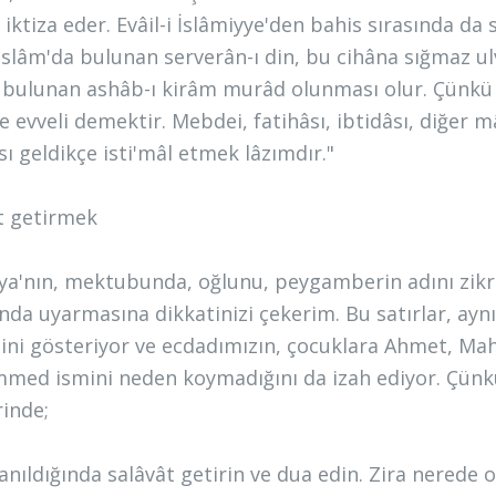
iktiza eder. Evâil-i İslâmiyye'den bahis sırasında da 
İslâm'da bulunan serverân-ı din, bu cihâna sığmaz ulvi
e bulunan ashâb-ı kirâm murâd olunması olur. Çünk
 ve evveli demektir. Mebdei, fatihâsı, ibtidâsı, diğer
sı geldikçe isti'mâl etmek lâzımdır."
t getirmek
ya'nın, mektubunda, oğlunu, peygamberin adını zikr
ında uyarmasına dikkatinizi çekerim. Bu satırlar, ayn
ini gösteriyor ve ecdadımızın, çocuklara Ahmet, Ma
ed ismini neden koymadığını da izah ediyor. Çünkü
rinde;
anıldığında salâvât getirin ve dua edin. Zira nerede o