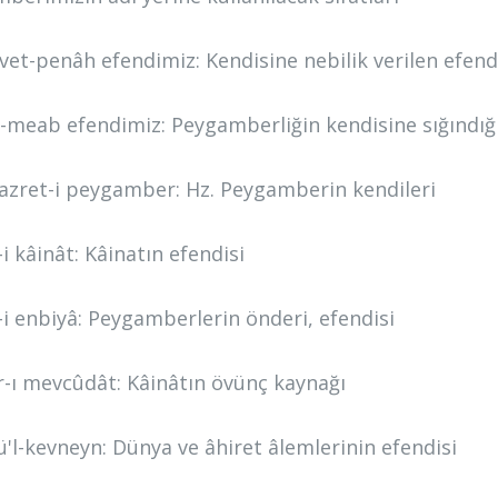
et-penâh efendimiz: Kendisine nebilik verilen efen
t-meab efendimiz: Peygamberliğin kendisine sığındığ
hazret-i peygamber: Hz. Peygamberin kendileri
i kâinât: Kâinatın efendisi
-i enbiyâ: Peygamberlerin önderi, efendisi
-ı mevcûdât: Kâinâtın övünç kaynağı
ü'l-kevneyn: Dünya ve âhiret âlemlerinin efendisi