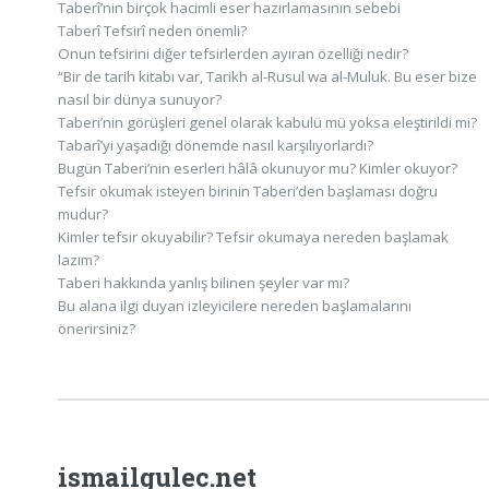
Taberî’nin birçok hacimli eser hazırlamasının sebebi
Taberî Tefsirî neden önemli?
Onun tefsirini diğer tefsirlerden ayıran özelliği nedir?
“Bir de tarih kitabı var, Tarikh al-Rusul wa al-Muluk. Bu eser bize
nasıl bir dünya sunuyor?
Taberi’nin görüşleri genel olarak kabulü mü yoksa eleştirildi mi?
Tabarî’yi yaşadığı dönemde nasıl karşılıyorlardı?
Bugün Taberi’nin eserleri hâlâ okunuyor mu? Kimler okuyor?
Tefsir okumak isteyen birinin Taberi’den başlaması doğru
mudur?
Kimler tefsir okuyabilir? Tefsir okumaya nereden başlamak
lazım?
Taberi hakkında yanlış bilinen şeyler var mı?
Bu alana ilgi duyan izleyicilere nereden başlamalarını
önerirsiniz?
ismailgulec.net