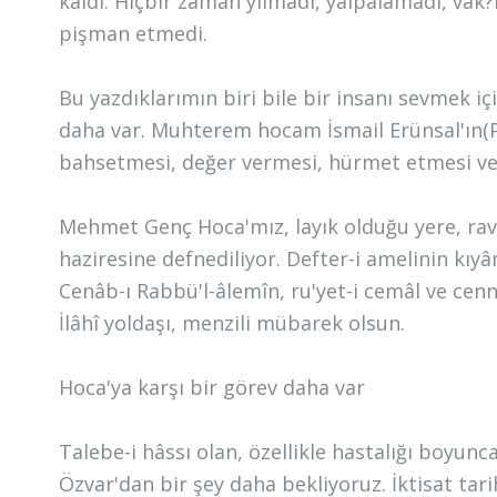
kaldı. Hiçbir zaman yılmadı, yalpalamadı, vak
pişman etmedi.
Bu yazdıklarımın biri bile bir insanı sevmek 
daha var. Muhterem hocam İsmail Erünsal'ın(P
bahsetmesi, değer vermesi, hürmet etmesi v
Mehmet Genç Hoca'mız, layık olduğu yere, ravz
haziresine defnediliyor. Defter-i amelinin k
Cenâb-ı Rabbü'l-âlemîn, ru'yet-i cemâl ve cen
İlâhî yoldaşı, menzili mübarek olsun.
Hoca'ya karşı bir görev daha var
Talebe-i hâssı olan, özellikle hastalığı boyu
Özvar'dan bir şey daha bekliyoruz. İktisat tar