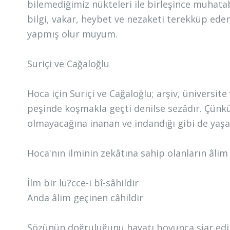
bilemediğimiz nükteleri ile birleşince muhatabı
bilgi, vakar, heybet ve nezaketi terekküp eden
yapmış olur muyum.
Suriçi ve Cağaloğlu
Hoca için Suriçi ve Cağaloğlu; arşiv, üniversi
peşinde koşmakla geçti denilse sezâdır. Çünkü
olmayacağına inanan ve indandığı gibi de yaşaya
Hoca'nın ilminin zekâtına sahip olanların âl
İlm bir lu?cce-i bî-sâhildir
Anda âlim geçinen câhildir
Sözünün doğruluğunu hayatı boyunca şiar edin