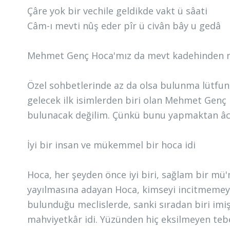
Çâre yok bir vechile geldikde vakt ü sâati
Câm-ı mevti nûş eder pîr ü civân bây u gedâ
Mehmet Genç Hoca'mız da mevt kadehinden n
Özel sohbetlerinde az da olsa bulunma lütfuna
gelecek ilk isimlerden biri olan Mehmet Genç 
bulunacak değilim. Çünkü bunu yapmaktan âc
İyi bir insan ve mükemmel bir hoca idi
Hoca, her şeyden önce iyi biri, sağlam bir mü
yayılmasına adayan Hoca, kimseyi incitmemeye
bulunduğu meclislerde, sanki sıradan biri imi
mahviyetkâr idi. Yüzünden hiç eksilmeyen te