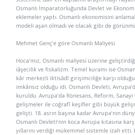
Osmanlı İmparatorluğunda Devlet ve Ekonomi i
eklemeler yaptı. Osmanlı ekonomisini anlamak 
modeli aşan olmadı ve olacak gibi de görünm
Mehmet Genç'e göre Osmanlı Maliyesi
Hoca'mız, Osmanlı maliyesi üzerine geliştirdiğ
iâşecilik ve fiskalizm. Temel kuramı ise Osmanl
kâr merkezli iktisâdî girişimciliğe karşı oldu
imkânsız olduğu idi. Osmanlı Devleti, Avrupa
kuruldu. Avrupa'da Rönesans, Reform, Sanayi 
gelişmeler ile coğrafî keşifler gibi büyük ge
gelişti. 18. asrın başına kadar Avrupa'nın dü
Osmanlı Devleti'nin koca Avrupa kıtasına karşı
yıllarını verdiği mükemmel sistemle izah etti.