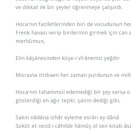
ve dikkat ile bir şeyler öğrenmeye çalışırdı.
Hoca'nın faziletlerinden biri de vücudunun her 
Frenk havası verip birilerinin girmek için can 
merhûmun,
Elin kâşânesinden kûşe-i vîrânemiz yeğdir
Mısraına ittibaen her zaman yurdunun ve mill
Hoca'nın tahammül edemediği bir şey varsa o d
gösterdiği en ağır tepki, şairin dediği gibi,
Sakın nâdâna izhâr eyleme esrârı ey dânâ
Sükût et nezd-i câhilde hâmûş ol sen kitab-âs