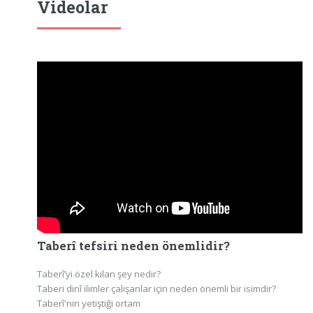
Videolar
Taberî tefsiri neden önemlidir?
Taberî’yi özel kılan şey nedir?
Taberi dinî ilimler çalışanlar için neden önemli bir isimdir?
Taberî'nin yetiştiği ortam