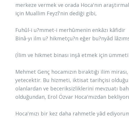
merkeze vermek ve orada Hoca'nın araştırmala
için Muallim Feyzî'nin dediği gibi,
Fuhûl-i u?mmet-i merhûmenin enkâzı kâfidir
Binâ-yı ilm u? hikmetçu?n eğer bu?nyâd lâzım
(İlim ve hikmet binası inşâ etmek için ümmetin
Mehmet Genç hocamızın bıraktığı ilim mirası, k
yetecektir. Bu hizmeti, iktisat tarihçisi olduğ
olanlardan ve beceriksizliklerini mevzuatı b
olduğundan, Erol Özvar Hoca'mızdan bekliyor
Hoca'mızı bir kez daha rahmetle yâd ediyoru