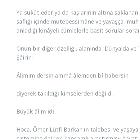
Ya sükût eder ya da kaşlarının altına saklana
saflığı içinde mütebessimâne ve yavaşça, muha
anladığı kinâyeli cümlelerle basit sorular sorar
Onun bir diğer özelliği, alanında, Dünya'da ve 
Şâirin;
Âlimim dersin ammâ âlemden bî-habersin
diyerek takıldığı kimselerden değildi.
Büyük âlim idi
Hoca, Ömer Lütfi Barkan'ın talebesi ve yaşayan
sistemine dair en kapsamlı araştırmayı hayatı