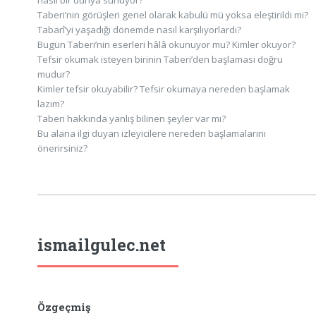
nasıl bir dünya sunuyor?
Taberi’nin görüşleri genel olarak kabulü mü yoksa eleştirildi mi?
Tabarî’yi yaşadığı dönemde nasıl karşılıyorlardı?
Bugün Taberi’nin eserleri hâlâ okunuyor mu? Kimler okuyor?
Tefsir okumak isteyen birinin Taberi’den başlaması doğru
mudur?
Kimler tefsir okuyabilir? Tefsir okumaya nereden başlamak
lazım?
Taberi hakkında yanlış bilinen şeyler var mı?
Bu alana ilgi duyan izleyicilere nereden başlamalarını
önerirsiniz?
ismailgulec.net
Özgeçmiş