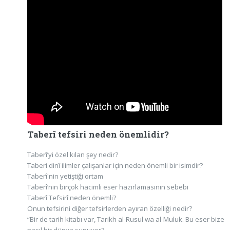
Taberî tefsiri neden önemlidir?
Taberî’yi özel kılan şey nedir?
Taberi dinî ilimler çalışanlar için neden önemli bir isimdir?
Taberî'nin yetiştiği ortam
Taberî’nin birçok hacimli eser hazırlamasının sebebi
Taberî Tefsirî neden önemli?
Onun tefsirini diğer tefsirlerden ayıran özelliği nedir?
“Bir de tarih kitabı var, Tarikh al-Rusul wa al-Muluk. Bu eser bize