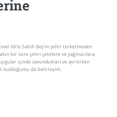
erine
vvel İdris Sabih Bey’in şehri terketmeden
yakın bir süre şehri çetelere ve yağmacılara
uygular içinde savundukları ve ayrılırken
li bulduğumu da belirteyim.