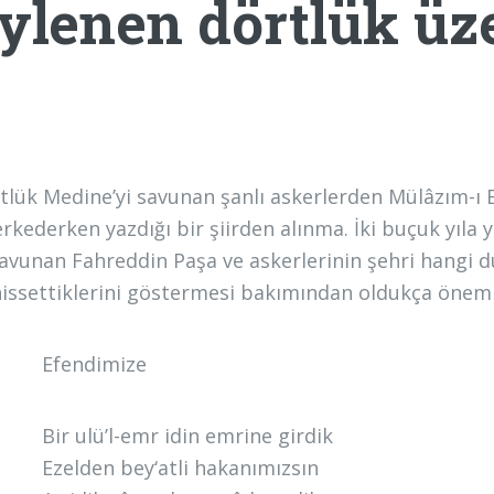
ylenen dörtlük üz
tlük Medine’yi savunan şanlı askerlerden Mülâzım-ı E
erkederken yazdığı bir şiirden alınma. İki buçuk yıla 
savunan Fahreddin Paşa ve askerlerinin şehri hangi d
hissettiklerini göstermesi bakımından oldukça önem
Efendimize
Bir ulü’l-emr idin emrine girdik
Ezelden bey‘atli hakanımızsın