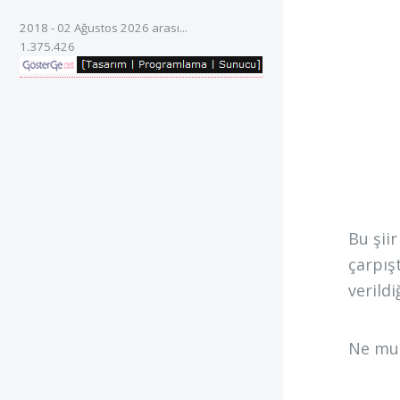
2018 - 02 Ağustos 2026 arası...
1.375.426
Bu şii
çarpış
verildi
Ne mu