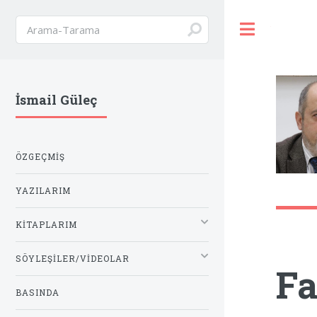
Toggle
İsmail Güleç
ÖZGEÇMIŞ
YAZILARIM
KITAPLARIM
SÖYLEŞILER/VIDEOLAR
Fa
BASINDA