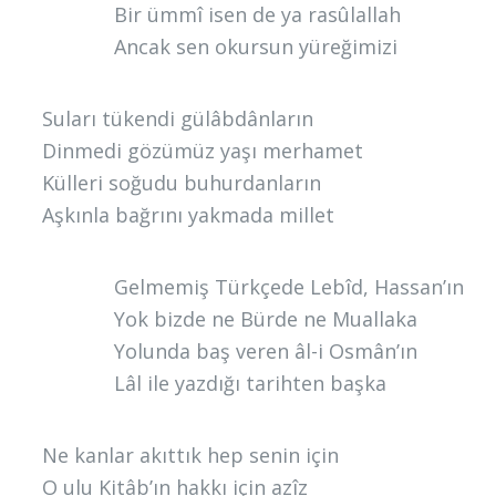
Bir ümmî isen de ya rasûlallah
Ancak sen okursun yüreğimizi
Suları tükendi gülâbdânların
Dinmedi gözümüz yaşı merhamet
Külleri soğudu buhurdanların
Aşkınla bağrını yakmada millet
Gelmemiş Türkçede Lebîd, Hassan’ın
Yok bizde ne Bürde ne Muallaka
Yolunda baş veren âl-i Osmân’ın
Lâl ile yazdığı tarihten başka
Ne kanlar akıttık hep senin için
O ulu Kitâb’ın hakkı için azîz