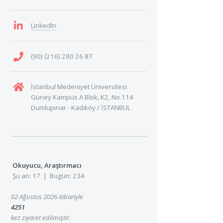
LinkedIn
(90) (216) 280 26 87
İstanbul Medeniyet Üniversitesi
Güney Kampüs A Blok, K2, No.114
Dumlupınar - Kadıköy / İSTANBUL
Okuyucu, Araştırmacı
Şu an: 17 | Bugün: 234
02 Ağustos 2026 itibariyle
4251
kez ziyaret edilmiştir.