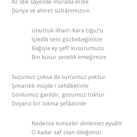
Az idik sâyende murâda erdik
Dünya ve ahiret sultânımızsın
Unuttuk İlhan’ı Kara Oğuz’u
İşledik seni gözbebeğimize
Bağışla ey şefî‘ kusurumuzu
Bin küsur senelik emeğimize
Suçumuz çoksa da sun‘umuz yoktur
Şımardık müjde-i sehâbetinle
Gönlümüz ganîdir, gözümüz toktur
Doyarız bir lokma şefâatinle
Nedense kimseler dinlemez eyvâh!
O kadar saf olan dileğimizi