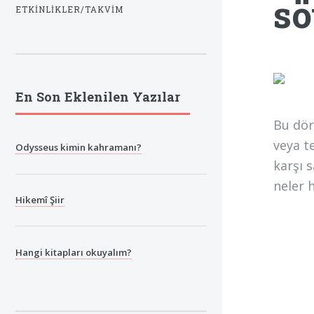
sö
ETKINLIKLER/TAKVIM
En Son Eklenilen Yazılar
Bu dör
veya t
Odysseus kimin kahramanı?
karşı 
neler 
Hikemî Şiir
Hangi kitapları okuyalım?