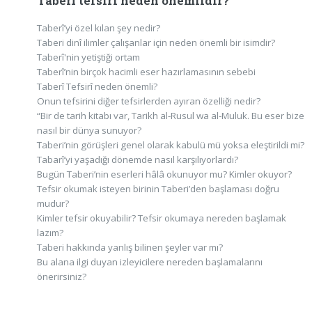
Taberî tefsiri neden önemlidir?
Taberî’yi özel kılan şey nedir?
Taberi dinî ilimler çalışanlar için neden önemli bir isimdir?
Taberî'nin yetiştiği ortam
Taberî’nin birçok hacimli eser hazırlamasının sebebi
Taberî Tefsirî neden önemli?
Onun tefsirini diğer tefsirlerden ayıran özelliği nedir?
“Bir de tarih kitabı var, Tarikh al-Rusul wa al-Muluk. Bu eser bize
nasıl bir dünya sunuyor?
Taberi’nin görüşleri genel olarak kabulü mü yoksa eleştirildi mi?
Tabarî’yi yaşadığı dönemde nasıl karşılıyorlardı?
Bugün Taberi’nin eserleri hâlâ okunuyor mu? Kimler okuyor?
Tefsir okumak isteyen birinin Taberi’den başlaması doğru
mudur?
Kimler tefsir okuyabilir? Tefsir okumaya nereden başlamak
lazım?
Taberi hakkında yanlış bilinen şeyler var mı?
Bu alana ilgi duyan izleyicilere nereden başlamalarını
önerirsiniz?