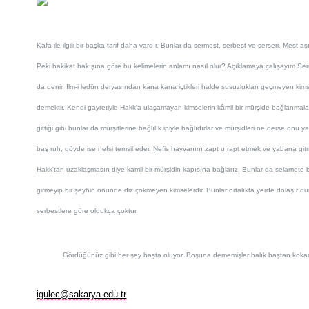
Kafa ile ilgili bir başka tarif daha vardır. Bunlar da sermest, serbest ve serseri. Mest a
Peki hakikat bakışına göre bu kelimelerin anlamı nasıl olur? Açıklamaya çalışayım.
Ser
da denir. İlm-i ledün deryasından kana kana içtikleri halde susuzlukları geçmeyen kimsel
demektir. Kendi gayretiyle Hakk'a ulaşamayan kimselerin kâmil bir mürşide bağlanmala
gittiği gibi bunlar da mürşitlerine bağlılık ipiyle bağlıdırlar ve mürşidleri ne derse o
baş ruh, gövde ise nefsi temsil eder. Nefis hayvanını zapt u rapt etmek ve yabana gitm
Hakk'tan uzaklaşmasın diye kamil bir mürşidin kapısına bağlarız. Bunlar da selamete bir
girmeyip bir şeyhin önünde diz çökmeyen kimselerdir. Bunlar ortalıkta yerde dolaşır du
serbestlere göre oldukça çoktur.
Gördüğünüz gibi her şey başta oluyor. Boşuna dememişler balık baştan kokar
igulec@sakarya.edu.tr